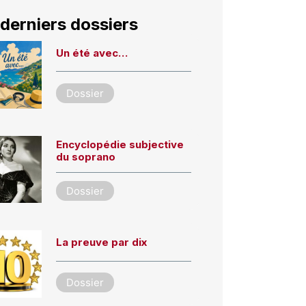
derniers dossiers
Un été avec…
Dossier
Encyclopédie subjective
du soprano
Dossier
La preuve par dix
Dossier