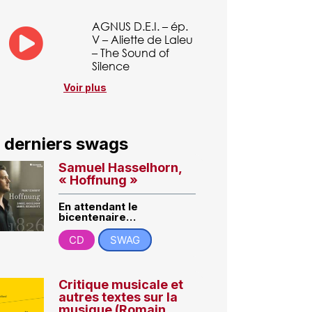
AGNUS D.E.I. – ép.
V – Aliette de Laleu
– The Sound of
Silence
Voir plus
 derniers swags
Samuel Hasselhorn,
« Hoffnung »
En attendant le
bicentenaire…
CD
SWAG
Critique musicale et
autres textes sur la
musique (Romain