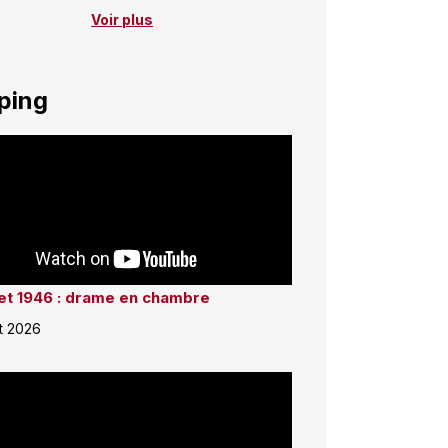
Voir plus
ping
llet 1946 : drame en chambre
et 2026