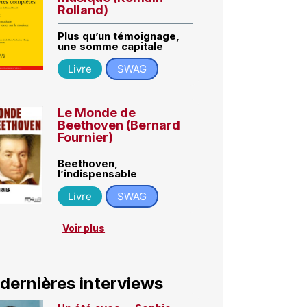
Rolland)
Plus qu’un témoignage,
une somme capitale
Livre
SWAG
Le Monde de
Beethoven (Bernard
Fournier)
Beethoven,
l’indispensable
Livre
SWAG
Voir plus
 dernières interviews