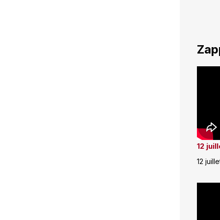
Zap
12 jui
12 juill