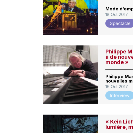
Mode d’empl
18 Oct 2017
Spectacle
Philippe M
à de nouve
monde »
Philippe Man
nouvelles m
16 Oct 2017
Interview
« Kein Lic
lumière, m