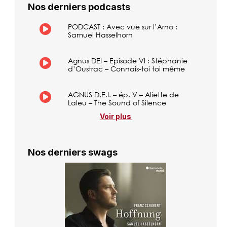
Nos derniers podcasts
PODCAST : Avec vue sur l’Arno :
Samuel Hasselhorn
Agnus DEI – Episode VI : Stéphanie
d’Oustrac – Connais-toi toi même
AGNUS D.E.I. – ép. V – Aliette de
Laleu – The Sound of Silence
Voir plus
Nos derniers swags