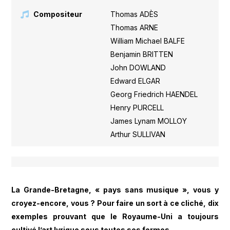
Compositeur
Thomas ADÈS
,
Thomas ARNE
,
William Michael BALFE
,
Benjamin BRITTEN
,
John DOWLAND
,
Edward ELGAR
,
Georg Friedrich HAENDEL
,
Henry PURCELL
,
James Lynam MOLLOY
,
Arthur SULLIVAN
La Grande-Bretagne, « pays sans musique », vous y
croyez-encore, vous ? Pour faire un sort à ce cliché, dix
exemples prouvant que le Royaume-Uni a toujours
cultivé l’art lyrique sous toutes ses formes.