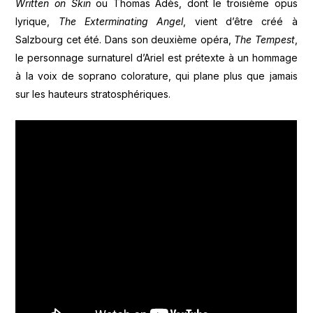
Written on Skin
ou Thomas Adès, dont le troisième opus
lyrique,
The Exterminating Angel
, vient d’être créé à
Salzbourg cet été. Dans son deuxième opéra,
The Tempest
,
le personnage surnaturel d’Ariel est prétexte à un hommage
à la voix de soprano colorature, qui plane plus que jamais
sur les hauteurs stratosphériques.