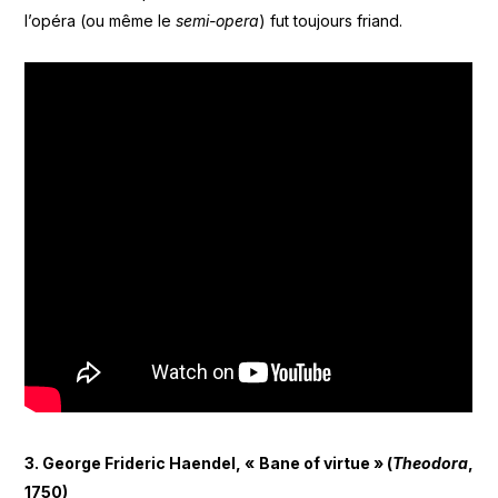
l’opéra (ou même le
semi-opera
) fut toujours friand.
3. George Frideric Haendel, « Bane of virtue » (
Theodora
,
1750)