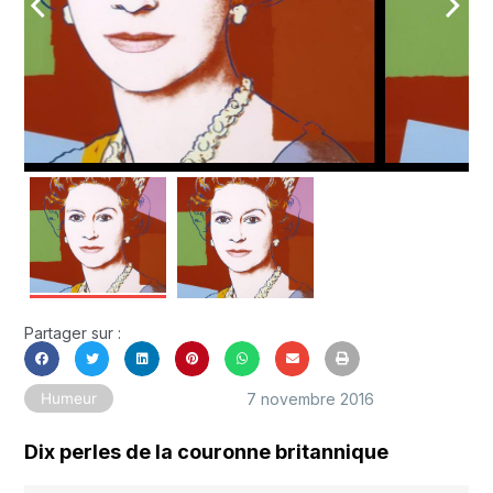
arrow_back_ios
arrow_forward_ios
Partager sur :
7 novembre 2016
Humeur
Dix perles de la couronne britannique