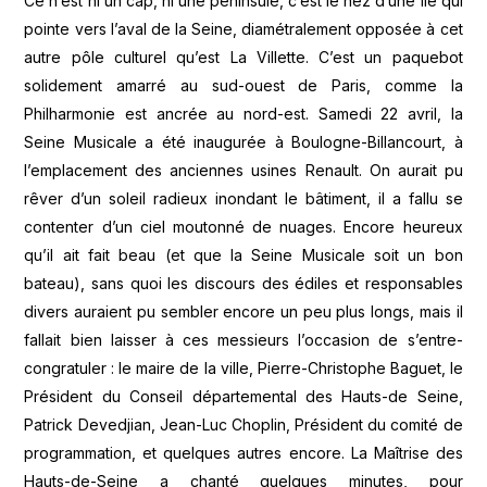
Ce n’est ni un cap, ni une péninsule, c’est le nez d’une île qui
pointe vers l’aval de la Seine, diamétralement opposée à cet
autre pôle culturel qu’est La Villette. C’est un paquebot
solidement amarré au sud-ouest de Paris, comme la
Philharmonie est ancrée au nord-est. Samedi 22 avril, la
Seine Musicale a été inaugurée à Boulogne-Billancourt, à
l’emplacement des anciennes usines Renault. On aurait pu
rêver d’un soleil radieux inondant le bâtiment, il a fallu se
contenter d’un ciel moutonné de nuages. Encore heureux
qu’il ait fait beau (et que la Seine Musicale soit un bon
bateau), sans quoi les discours des édiles et responsables
divers auraient pu sembler encore un peu plus longs, mais il
fallait bien laisser à ces messieurs l’occasion de s’entre-
congratuler : le maire de la ville, Pierre-Christophe Baguet, le
Président du Conseil départemental des Hauts-de Seine,
Patrick Devedjian, Jean-Luc Choplin, Président du comité de
programmation, et quelques autres encore. La Maîtrise des
Hauts-de-Seine a chanté quelques minutes, pour