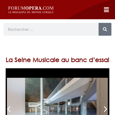
La Seine Musicale au banc d’essai
arrow_back_ios
arrow_forward_ios