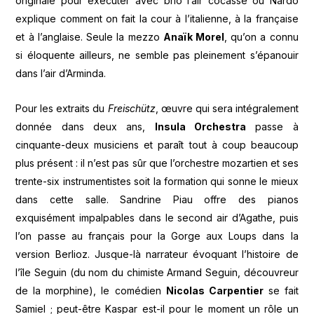
originale pour exécuter avec brio l’air cocasse où Nardo
explique comment on fait la cour à l’italienne, à la française
et à l’anglaise. Seule la mezzo
Anaïk Morel
, qu’on a connu
si éloquente ailleurs, ne semble pas pleinement s’épanouir
dans l’air d’Arminda.
Pour les extraits du
Freischütz
, œuvre qui sera intégralement
donnée dans deux ans,
Insula Orchestra
passe à
cinquante-deux musiciens et paraît tout à coup beaucoup
plus présent : il n’est pas sûr que l’orchestre mozartien et ses
trente-six instrumentistes soit la formation qui sonne le mieux
dans cette salle. Sandrine Piau offre des pianos
exquisément impalpables dans le second air d’Agathe, puis
l’on passe au français pour la Gorge aux Loups dans la
version Berlioz. Jusque-là narrateur évoquant l’histoire de
l’île Seguin (du nom du chimiste Armand Seguin, découvreur
de la morphine), le comédien
Nicolas Carpentier
se fait
Samiel ; peut-être Kaspar est-il pour le moment un rôle un