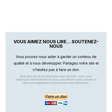
VOUS AIMEZ NOUS LIRE… SOUTENEZ-
NOUS
Vous pouvez nous aider à garder un contenu de
qualité et à nous développer. Partagez notre site et
n’hésitez pas à faire un don.
Quel que soit le montant que vous donnez, nous vous
remercions énormément et nous considérons cela comme un
réel encouragement à poursuivre notre démarche.