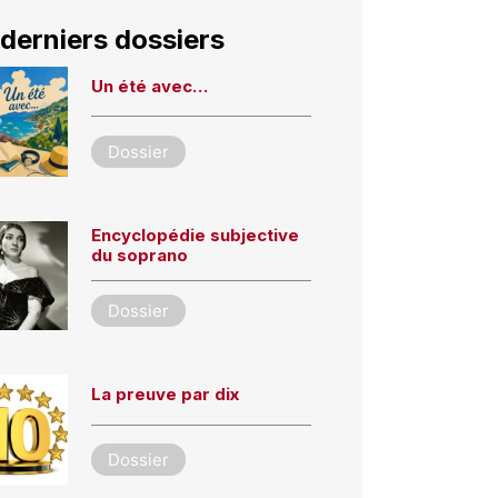
derniers dossiers
Un été avec…
Dossier
Encyclopédie subjective
du soprano
Dossier
La preuve par dix
Dossier