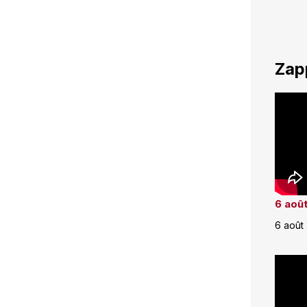
Zap
6 août
6 août