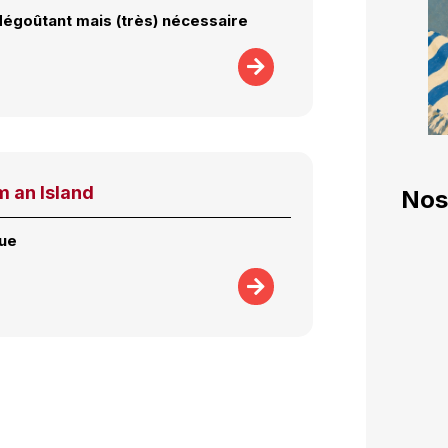
 dégoûtant mais (très) nécessaire
m an Island
Nos
que