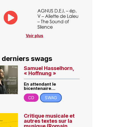
AGNUS D.E.I. – ép.
V – Aliette de Laleu
– The Sound of
Silence
Voir plus
 derniers swags
Samuel Hasselhorn,
« Hoffnung »
En attendant le
bicentenaire…
CD
SWAG
Critique musicale et
autres textes sur la
musique (Romain