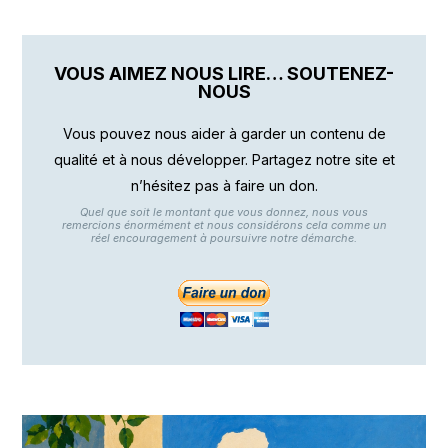
VOUS AIMEZ NOUS LIRE… SOUTENEZ-
NOUS
Vous pouvez nous aider à garder un contenu de
qualité et à nous développer. Partagez notre site et
n’hésitez pas à faire un don.
Quel que soit le montant que vous donnez, nous vous
remercions énormément et nous considérons cela comme un
réel encouragement à poursuivre notre démarche.