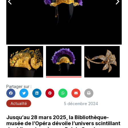
arrow_back_ios
arrow_forward_ios
Partager sur :
5 décembre 2024
Actualité
Jusqu’au 28 mars 2025, la Bibliothèque-
musée de l’Opéra dévoile l’univers scintillant