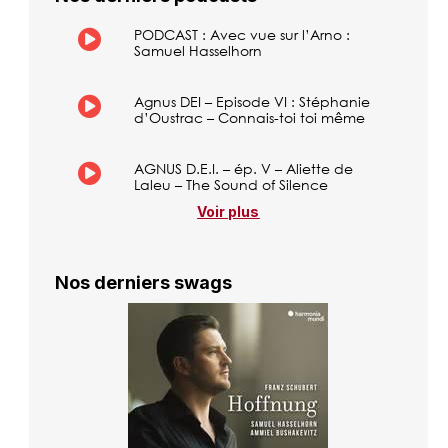
PODCAST : Avec vue sur l’Arno :
Samuel Hasselhorn
Agnus DEI – Episode VI : Stéphanie
d’Oustrac – Connais-toi toi même
AGNUS D.E.I. – ép. V – Aliette de
Laleu – The Sound of Silence
Voir plus
Nos derniers swags