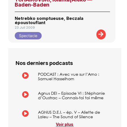
Baden-Baden
Netrebko somptueuse, Beczala
époustouflant
23 Juil 2009
Spectacle
Nos derniers podcasts
PODCAST : Avec vue sur l’Arno :
Samuel Hasselhorn
Agnus DEI – Episode VI : Stéphanie
d’Oustrac – Connais-toi toi même
AGNUS D.E.I. – ép. V – Aliette de
Laleu – The Sound of Silence
Voir plus