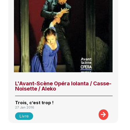
L'Avant-Scène Opéra Iolanta / Casse-
Noisette / Aleko
Trois, c’est trop !
27 Jan 2016
Livre