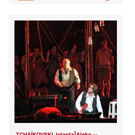
TCHAÏKOVSKI, Iolanta|Aleko —