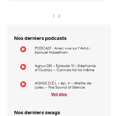
1
2
Nos derniers podcasts
PODCAST : Avec vue sur l’Arno :
Samuel Hasselhorn
Agnus DEI – Episode VI : Stéphanie
d’Oustrac – Connais-toi toi même
AGNUS D.E.I. – ép. V – Aliette de
Laleu – The Sound of Silence
Voir plus
Nos derniers swags