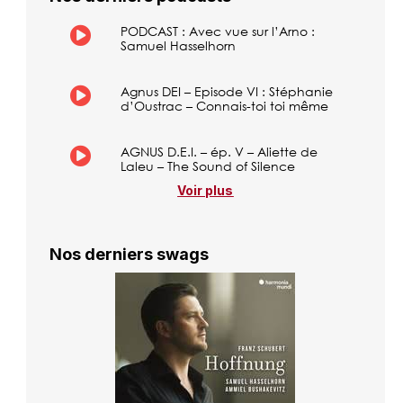
PODCAST : Avec vue sur l’Arno :
Samuel Hasselhorn
Agnus DEI – Episode VI : Stéphanie
d’Oustrac – Connais-toi toi même
AGNUS D.E.I. – ép. V – Aliette de
Laleu – The Sound of Silence
Voir plus
Nos derniers swags