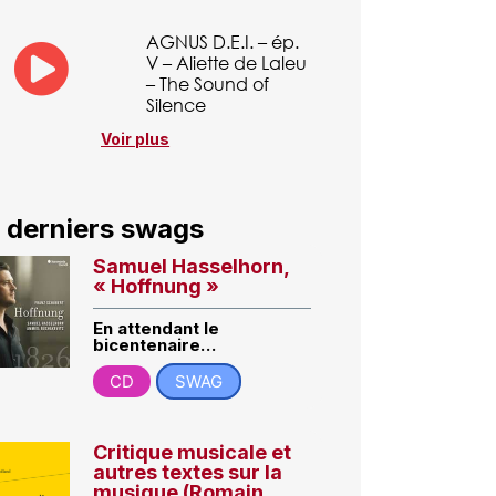
AGNUS D.E.I. – ép.
V – Aliette de Laleu
– The Sound of
Silence
Voir plus
 derniers swags
Samuel Hasselhorn,
« Hoffnung »
En attendant le
bicentenaire…
CD
SWAG
Critique musicale et
autres textes sur la
musique (Romain