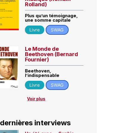
Rolland)
Plus qu’un témoignage,
une somme capitale
Livre
SWAG
Le Monde de
Beethoven (Bernard
Fournier)
Beethoven,
l’indispensable
Livre
SWAG
Voir plus
 dernières interviews