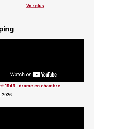
Voir plus
ping
llet 1946 : drame en chambre
et 2026