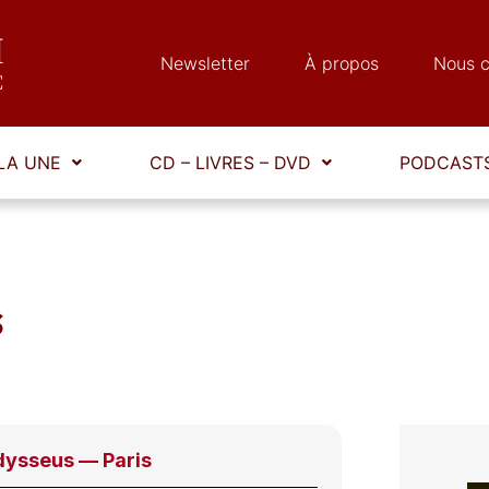
Newsletter
À propos
Nous c
LA UNE
CD – LIVRES – DVD
PODCASTS
s
ysseus — Paris