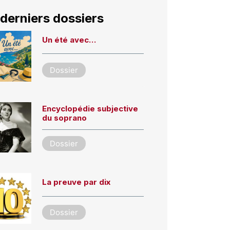
derniers dossiers
Un été avec…
Dossier
Encyclopédie subjective
du soprano
Dossier
La preuve par dix
Dossier