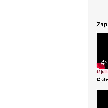
Zap
12 jui
12 juill