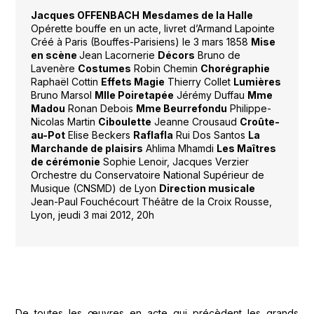
Jacques OFFENBACH
Mesdames de la Halle
Opérette bouffe en un acte, livret d’Armand Lapointe
Créé à Paris (Bouffes-Parisiens) le 3 mars 1858
Mise
en scène
Jean Lacornerie
Décors
Bruno de
Lavenère
Costumes
Robin Chemin
Chorégraphie
Raphaël Cottin
Effets Magie
Thierry Collet
Lumières
Bruno Marsol
Mlle Poiretapée
Jérémy Duffau
Mme
Madou
Ronan Debois
Mme Beurrefondu
Philippe-
Nicolas Martin
Ciboulette
Jeanne Crousaud
Croûte-
au-Pot
Elise Beckers
Raflafla
Rui Dos Santos
La
Marchande de plaisirs
Ahlima Mhamdi
Les Maîtres
de cérémonie
Sophie Lenoir, Jacques Verzier
Orchestre du Conservatoire National Supérieur de
Musique (CNSMD) de Lyon
Direction musicale
Jean-Paul Fouchécourt Théâtre de la Croix Rousse,
Lyon, jeudi 3 mai 2012, 20h
De toutes les œuvres en acte qui précèdent les grands