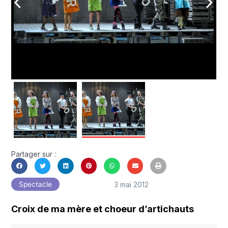
arrow_back_ios
arrow_forward_ios
Partager sur :
3 mai 2012
Spectacle
Croix de ma mère et choeur d’artichauts