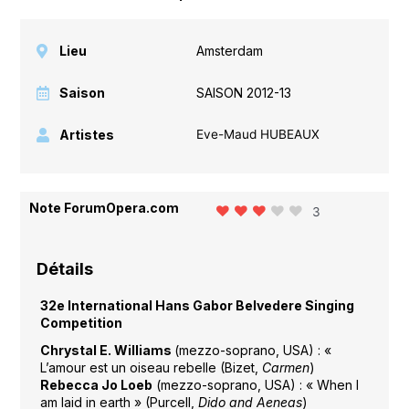
Lieu
Amsterdam
Saison
SAISON 2012-13
Artistes
Eve-Maud HUBEAUX
Note ForumOpera.com
3
Détails
32e International Hans Gabor Belvedere Singing
Competition
Chrystal E. Williams
(mezzo-soprano, USA) : «
L’amour est un oiseau rebelle (Bizet,
Carmen
)
Rebecca Jo Loeb
(mezzo-soprano, USA) : « When I
am laid in earth » (Purcell,
Dido and Aeneas
)