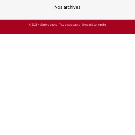
Nos archives
© 2023 –
Mentions légales
– Tous droits réservés – Site réalisé par Improba