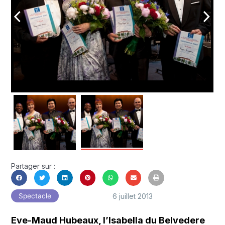
arrow_back_ios
arrow_forward_ios
Partager sur :
6 juillet 2013
Spectacle
Eve-Maud Hubeaux, l’Isabella du Belvedere