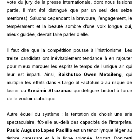
vote du jury de la presse internationale, dont nous faisions
partie, il n’ait été distingué que par un seul des seize
membres). Saluons cependant la bravoure, l’engagement, le
tempérament et la beauté sombre d’une voix longue qui,
mieux guidée, devrait faire parler d’elle.
Il faut dire que la compétition pousse à l’histrionisme. Les
treize candidats ont inévitablement tendance à en rajouter
pour mieux marquer les esprits le temps de l’unique air qui
leur est imparti. Ainsi,
Boikhutso Owen Metsileng
, qui
multiplie les effets dans « Largo al Factotum » au risque de
lasser ou
Kresimir Strazanac
qui défigure Lindorf à force
de le vouloir diabolique.
Autre écueil du système : la tentation de choisir une aria
spectaculaire, fût-elle au-delà des capacités de l’interprète.
Paulo Augusto Lopes Paolillo
est un ténor lyrique léger au
timbre caressant et à la ligne soignée. Mozart, Donizetti