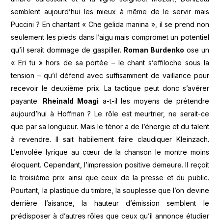
semblent aujourd’hui les mieux à même de le servir mais
Puccini ? En chantant « Che gelida manina », il se prend non
seulement les pieds dans l’aigu mais compromet un potentiel
qu’il serait dommage de gaspiller.
Roman Burdenko
ose un
« Eri tu » hors de sa portée – le chant s’effiloche sous la
tension – qu’il défend avec suffisamment de vaillance pour
recevoir le deuxième prix. La tactique peut donc s’avérer
payante.
Rheinald Moagi
a-t-il les moyens de prétendre
aujourd’hui à Hoffman ? Le rôle est meurtrier, ne serait-ce
que par sa longueur. Mais le ténor a de l’énergie et du talent
à revendre. Il sait habilement faire claudiquer Kleinzach.
L’envolée lyrique au cœur de la chanson le montre moins
éloquent. Cependant, l’impression positive demeure. Il reçoit
le troisième prix ainsi que ceux de la presse et du public.
Pourtant, la plastique du timbre, la souplesse que l’on devine
derrière l’aisance, la hauteur d’émission semblent le
prédisposer à d’autres rôles que ceux qu’il annonce étudier