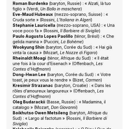
Roman Burdenko
(baryton, Russie) : « Alzati, là tuo
figlio » (Verdi,
Un Ballo in maschera
)
Eve-Maud Hubeaux
(mezzo-soprano, Suisse) : «
Cruda sorte » (Rossini,
L’Italiana in Algeri
)
Stephanie Lauricella
(mezzo-soprano, USA) : « Una
voce poco fa » (Rossini,
Il Barbiere di Siviglia
)
Paulo Augusto Lopes Paolillo
(ténor, Brésil) : « Che
gelida manina » (Puccini,
La Bohème
)
Wookyung Shin
(baryton, Corée du Sud) : « Hai già
vinta la causa » (Mozart,
Le Nozze di Figaro
)
Rheinaldt Moagi
(ténor, Afrique du Sud) : « Il était
une fois à la cour d’Eisenach » (Offenbach,
Les
Contes d’Hoffmann
)
Dong-Hwan Lee
(baryton, Corée du Sud) : « Votre
toast, je peux vous le rendre » (Bizet,
Carmen
)
Kresimir Strazanac
(baryton, Croatie) : « Dans les
rôles d’amoureux langoureux » (Offenbach,
Les
Contes d’Hoffmann
)
Oleg Budarackii
(Basse, Russie) : « Madamina, il
catalogo » (Mozart,
Don Giovanni
)
Boikhutso Owen Metsileng
(baryton, Afrique du
Sud) : « Largo al factotum » (Rossini,
Il Barbiere di
Siviglia
)