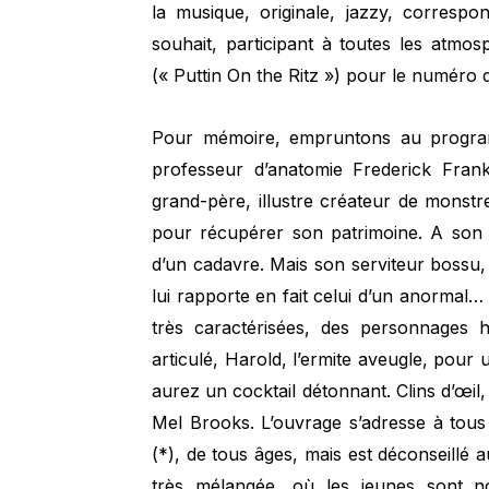
la musique, originale, jazzy, corresp
souhait, participant à toutes les atmos
(« Puttin On the Ritz ») pour le numéro 
Pour mémoire, empruntons au program
professeur d’anatomie Frederick Frank
grand-père, illustre créateur de monstre
pour récupérer son patrimoine. A son t
d’un cadavre. Mais son serviteur bossu,
lui rapporte en fait celui d’un anormal… 
très caractérisées, des personnages 
articulé, Harold, l’ermite aveugle, pour u
aurez un cocktail détonnant. Clins d’œil,
Mel Brooks. L’ouvrage s’adresse à tous
(*), de tous âges, mais est déconseillé au
très mélangée, où les jeunes sont n