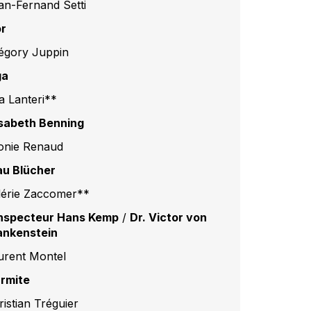
an-Fernand Setti
or
égory Juppin
ga
sa Lanteri**
isabeth Benning
onie Renaud
au Blücher
lérie Zaccomer**
Inspecteur Hans Kemp
/
Dr. Victor von
ankenstein
urent Montel
Ermite
ristian Tréguier