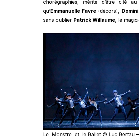
chorégraphies, mérite d’être cité 
qu’
Emmanuelle Favre
(décors),
Domini
sans oublier
Patrick Willaume
, le magic
Le Monstre et le Ballet © Luc Bertau 