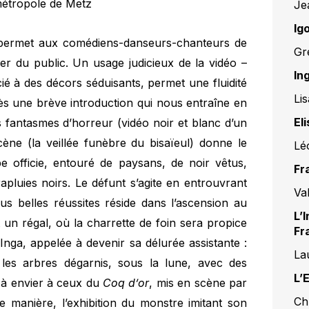
métropole de Metz
Je
Ig
i permet aux comédiens-danseurs-chanteurs de
Gr
er du public. Un usage judicieux de la vidéo –
In
ié à des décors séduisants, permet une fluidité
Li
s une brève introduction qui nous entraîne en
El
s fantasmes d’horreur (vidéo noir et blanc d’un
ène (la veillée funèbre du bisaïeul) donne le
Lé
e officie, entouré de paysans, de noir vêtus,
Fr
apluies noirs. Le défunt s’agite en entrouvrant
Va
s belles réussites réside dans l’ascension au
L’
 un régal, où la charrette de foin sera propice
Fr
Inga, appelée à devenir sa délurée assistante :
La
les arbres dégarnis, sous la lune, avec des
L’
 à envier à ceux du
Coq d’or
, mis en scène par
Ch
e manière, l’exhibition du monstre imitant son