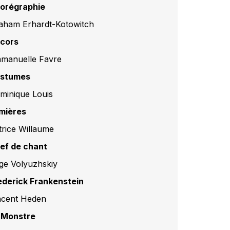
orégraphie
aham Erhardt-Kotowitch
cors
manuelle Favre
stumes
minique Louis
mières
trice Willaume
ef de chant
ge Volyuzhskiy
ederick Frankenstein
ncent Heden
 Monstre