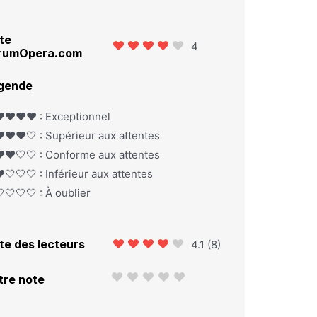
te
4
rumOpera.com
gende
️❤️❤️❤️ : Exceptionnel
️❤️❤️🤍 : Supérieur aux attentes
️❤️🤍🤍 : Conforme aux attentes
️🤍🤍🤍 : Inférieur aux attentes
🤍🤍🤍 : À oublier
te des lecteurs
4.1
(
8
)
tre note