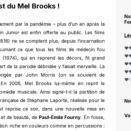
est du Mel Brooks !
No
Fo
lement par la pandémie – plus d’un an après la
in Junior
est enfin offerte au public. Les films
Lé
818) ne se comptent plus, depuis l’incarnation
❤️❤
ésumant ce que tous les films de médecin fou
❤️❤
 (1974), qui en reprend les décors, fit grand
❤️❤
rt de la parodie débridée y faisait merveille. La
❤️❤
irigée par John Morris (on se souvient de
❤️
. En 2006, Mel Brooks lui-même en reprit le
édie musicale. Ainsi signe-t-il la partition de
 française de Stéphane Laporte, réalisée pour le
No
st reprise ce soir, dans une nouvelle mise en
Vo
té et de beauté, de
Paul-Emile Fourny
. En fosse,
tion riche en couleurs comme en percussions :