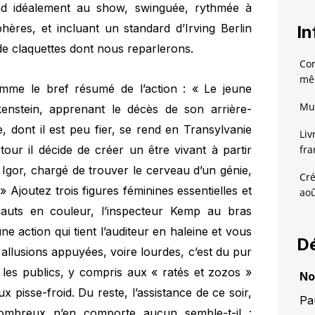
ond idéalement au show, swinguée, rythmée à
phères, et incluant un standard d’Irving Berlin
In
de claquettes dont nous reparlerons.
Com
mêm
me le bref résumé de l’action : « Le jeune
Mus
enstein, apprenant le décès de son arrière-
, dont il est peu fier, se rend en Transylvanie
Liv
fra
our il décide de créer un être vivant à partir
 Igor, chargé de trouver le cerveau d’un génie,
Cré
» Ajoutez trois figures féminines essentielles et
aoû
hauts en couleur, l’inspecteur Kemp au bras
ne action qui tient l’auditeur en haleine et vous
Dé
 allusions appuyées, voire lourdes, c’est du pur
 les publics, y compris aux « ratés et zozos »
No
x pisse-froid. Du reste, l’assistance de ce soir,
Pa
ombreux n’en comporte aucun semble-t-il :