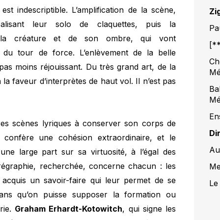
t indescriptible. L’amplification de la scène,
Zi
alisant leur solo de claquettes, puis la
Pa
e la créature et de son ombre, qui vont
[**
t du tour de force. L’enlèvement de la belle
Ch
 pas moins réjouissant. Du très grand art, de la
Mé
 la faveur d’interprètes de haut vol. Il n’est pas
Ba
Mé
En
ares scènes lyriques à conserver son corps de
Di
lui confère une cohésion extraordinaire, et le
Au
ne large part sur sa virtuosité, à l’égal des
orégraphie, recherchée, concerne chacun : les
Me
 acquis un savoir-faire qui leur permet de se
Le
ans qu’on puisse supposer la formation ou
rie.
Graham Erhardt-Kotowitch
, qui signe les