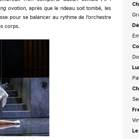
Ch
ing ovation
, après que le rideau soit tombé, les
Gr
fosse pour se balancer au rythme de l’orchestre
Dé
es corps.
Em
Co
Do
Lu
Pa
Ch
Se
Fr
Vi
Le