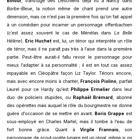
Bihour
, transfuge des Deschiens déjà vu à Nancy dans
Barbe-Bleue
, la notion même de chant prend une autre
dimension, mais ce n’est pas la première fois qu’on fait appel
à un comédien pour incarner un personnage offenbachien
(c’est assez souvent le cas de Ménélas dans
La Belle
Hélène
).
Eric Huchet
est, lui, un ténor qui interprète un rôle
de ténor, mais il ne paraît pas très à l’aise dans la première
partie. Peut-être aurait-il fallu revoir le personnage pour
mieux l’adapter à sa personnalité ; il est en tout cas assez
impayable en Cléopâtre façon Liz Taylor. Ténors encore,
mais avec encore moins à chanter,
François Piolino
, parfait
Laurel pour ce Hardy qu’est
Philippe Ermelier
dans leur
duo de policiers stupides, ou
Raphaël Brémard
, abonné
des opérettes mais auquel le rôle du bourgmestre ne donne
guère d’occasion de se mettre en avant.
Boris Grappe
est
sous-employé en Charles Martel, mais il tombe à l’eau de
fort bonne grâce. Quant à
Virgile Frannais
, son
personnage de scout-poète lunaire est un régal, même si on