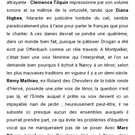
attrayante :
Clémence Tilquin
impressionne par son volume
sonore et sa maîtrise de la virtuosité, tandis que
Diana
Higbee
, hilarante en justicière tombée du ciel, semble
paradoxalement plus à l’aise pour parler le français que pour
le chanter. A ces dames devrait se joindre une quatrième,
dans un monde bien fait, puisque le pâtissier Drogan a été
écrit par Offenbach comme un rôle travesti. A Montpellier,
c’était bien une voix féminine qui l’interprétait, et l’on se
demande bien pourquoi il échoit à Nancy à un ténor, selon
les plus mauvaises traditions en vigueur il y a un demi-siècle.
Rémy Mathieu
, ex-Roland des
Chevaliers de la table ronde
d’Hervé, possède une jolie voix de ténor, la question n’est
pas là, et l’Ermite auquel il prête sa voix devient ici un
impayable nain de jardin ; heureusement peut-être, il ne
subsiste ici presque aucun des ensembles auxquels il
pourrait prendre part, ce qui évite les problèmes d’équilibre
vocal qui ne manqueraient pas de se poser. Avec
Marc