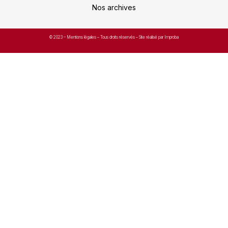
Nos archives
© 2023 –
Mentions légales
– Tous droits réservés – Site réalisé par Improba