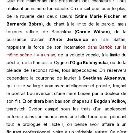
Que dire maintenant des prestations des chanteurs ? Tous
réalisent un numéro formidable. On ne sait que louer le plus,
de la rouerie des deux sœurs (
Stine Marie Fischer
et
Bernarda Bobro
), du chant à la limite de la parole, mais
toujours raffiné, de Babarikha (
Carole Wilson)
, de la
puissance d’airain d’
Ante Jerkunica
en Tsar Saltan,
rappelant la force de son incarnation
dans Bartók sur la
même scène il y a un an,
de la volupté vocale, à la limite du
péché, de la Princesse-Cygne d’
Olga Kulchynska
, ou de la
pléiade de seconds rôles, tous impeccables .On réservera
cependant la couronne de laurier à
Svetlana Aksenova
,
qui utilise sa large voix avec intelligence et probité, traçant
le portrait bouleversant d’une mère brisée par la douleur de
son fils. Et on tirera bien bas son chapeau à
Bogdan Volkov,
tsarévitch Gvidon campé sous les traits d’un adolescent
enfermé dans son monde avec une telle force que, pendant
tout le prologue et l’acte I, on pense avoir affaire à un
figurant professionnel, voire à un véritable autiste. Ce n’est