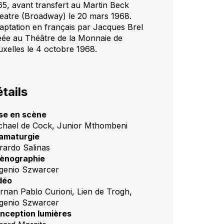
65, avant transfert au Martin Beck
eatre (Broadway) le 20 mars 1968.
aptation en français par Jacques Brel
éée au Théâtre de la Monnaie de
uxelles le 4 octobre 1968.
tails
se en scène
chael de Cock, Junior Mthombeni
amaturgie
rardo Salinas
ènographie
genio Szwarcer
déo
rnan Pablo Curioni, Lien de Trogh,
genio Szwarcer
nception lumières