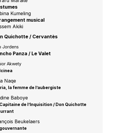
rard Maraite
stumes
bina Kumeling
rangement musical
ssem Akiki
n Quichotte / Cervantès
ip Jordens
ncho Panza / Le Valet
ior Akwety
lcinea
a Naqe
ia, la femme de l’aubergiste
dine Baboye
Capitaine de l’Inquisition /
Don Quichotte
urrant
ançois Beukelaers
 gouvernante