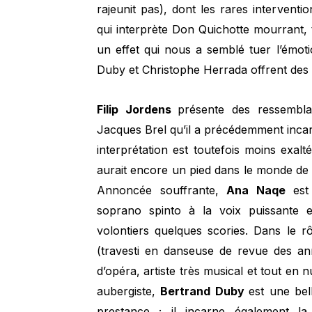
rajeunit pas), dont les rares interventio
qui interprète Don Quichotte mourrant, t
un effet qui nous a semblé tuer l’émot
Duby et Christophe Herrada offrent des v
Filip Jordens
présente des ressembla
Jacques Brel qu’il a précédemment inc
interprétation est toutefois moins exal
aurait encore un pied dans le monde de l’
Annoncée souffrante,
Ana Naqe
est
soprano spinto à la voix puissante 
volontiers quelques scories. Dans le r
(travesti en danseuse de revue des a
d’opéra, artiste très musical et tout e
aubergiste,
Bertrand Duby
est une bel
prestance ; il incarne également l