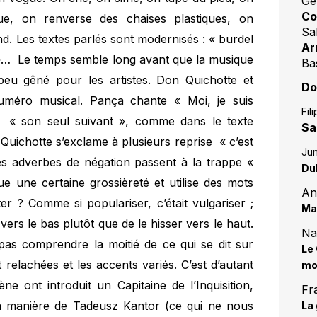
Gé
Co
e, on renverse des chaises plastiques, on
Sa
d. Les textes parlés sont modernisés : « burdel
Ar
te »… Le temps semble long avant que la musique
Ba
eu gêné pour les artistes. Don Quichotte et
Do
uméro musical. Pança chante « Moi, je suis
Fil
 « son seul suivant », comme dans le texte
Sa
Quichotte s’exclame à plusieurs reprise « c’est
Jun
Les adverbes de négation passent à la trappe «
Du
ue une certaine grossièreté et utilise des mots
An
ter ? Comme si populariser, c’était vulgariser ;
Mar
 vers le bas plutôt que de le hisser vers le haut.
Na
as comprendre la moitié de ce qui se dit sur
Le 
 relachées et les accents variés. C’est d’autant
mo
e ont introduit un Capitaine de l’Inquisition,
Fr
la manière de Tadeusz Kantor (ce qui ne nous
La