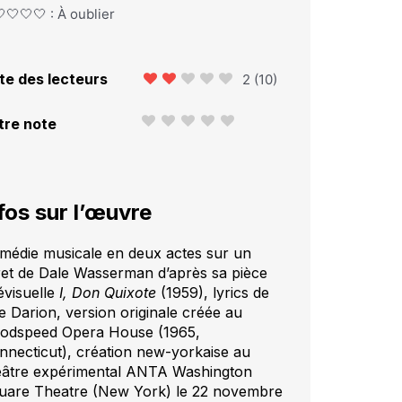
🤍🤍🤍 : À oublier
te des lecteurs
2
(
10
)
tre note
fos sur l’œuvre
médie musicale en deux actes sur un
vret de Dale Wasserman d’après sa pièce
évisuelle
I, Don Quixote
(1959), lyrics de
e Darion, version originale créée au
odspeed Opera House (1965,
nnecticut), création new-yorkaise au
éâtre expérimental ANTA Washington
uare Theatre (New York) le 22 novembre