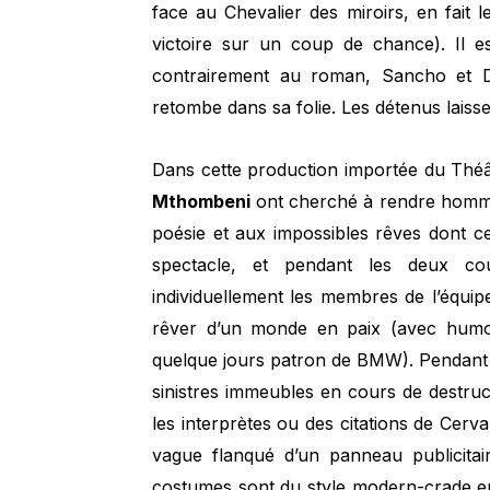
face au Chevalier des miroirs, en fait
victoire sur un coup de chance). Il e
contrairement au roman, Sancho et Du
retombe dans sa folie. Les détenus laiss
Dans cette production importée du Thé
Mthombeni
ont cherché à rendre hommage
poésie et aux impossibles rêves dont c
spectacle, et pendant les deux cou
individuellement les membres de l’équi
rêver d’un monde en paix (avec humour
quelque jours patron de BMW). Pendant 
sinistres immeubles en cours de destruc
les interprètes ou des citations de Cerv
vague flanqué d’un panneau publicitair
costumes sont du style modern-crade en 