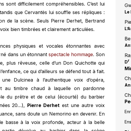
ns sont difficilement compréhensibles. C’est lui
Gw
Le 
andis que Cervantès lui souffle ses répliques :
ion de la scène. Seuls Pierre Derhet, Bertrand
Pi
L’
oix bien timbrées et clairement articulées.
Be
An
nces physiques et vocales étonnantes avec
arné dans un étonnant
spectacle hommage
. Son
Ra
r
D
tée, plus rêveuse, celle d’un Don Quichotte qui
Mi
enfance, ce qui d’ailleurs se défend tout à fait.
Ch
 une Dulcinea à l’authentique voix d’opéra,
An
et au timbre chaud à laquelle on pardonne
Cha
ôle du prêtre et de celui (écourté) du barbier
Pe
nnées 20…),
Pierre Derhet
est une autre voix
Enr
n nuance, sans doute un Nemorino en devenir. En
Ens
le basse à la voix profonde, acteur à la belle
a partie dévolue au barbier dans la scène