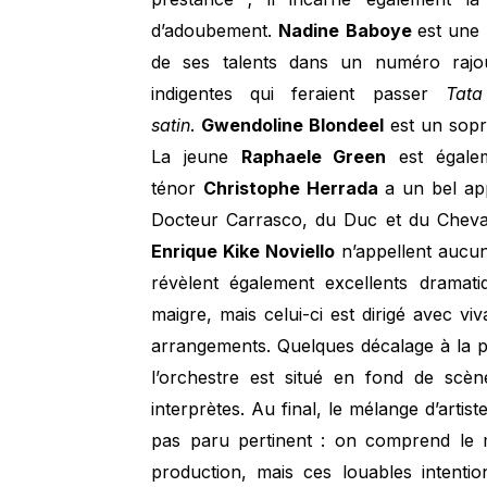
d’adoubement.
Nadine Baboye
est une 
de ses talents dans un numéro rajo
indigentes qui feraient passer
Tat
satin
.
Gwendoline Blondeel
est un sopra
La jeune
Raphaele Green
est égale
ténor
Christophe Herrada
a un bel app
Docteur Carrasco, du Duc et du Cheval
Enrique Kike Noviello
n’appellent aucun
révèlent également excellents dramati
maigre, mais celui-ci est dirigé avec vi
arrangements. Quelques décalage à la pr
l’orchestre est situé en fond de sc
interprètes. Au final, le mélange d’arti
pas paru pertinent : on comprend le m
production, mais ces louables intenti