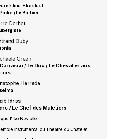
endoline Blondeel
Padre / Le Barbier
erre Derhet
Aubergiste
rtrand Duby
tonia
phaele Green
Carrasco / Le Duc / Le Chevalier aux
roirs
ristophe Herrada
selmo
ib Idrissi
dro / Le Chef des Muletiers
ique Kike Noviello
emble instrumental du Théâtre du Châtelet