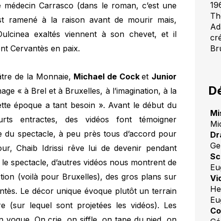
19
 le médecin Carrasco (dans le roman, c’est une
Th
st ramené à la raison avant de mourir mais,
Ad
lcinea exaltés viennent à son chevet, et il
cr
ent Cervantès en paix.
Br
âtre de la Monnaie,
Michael de Cock
et
Junior
Dé
 « à Brel et à Bruxelles, à l’imagination, à la
ette époque a tant besoin ». Avant le début du
Mi
rts entractes, des vidéos font témoigner
Mi
pe du spectacle, à peu près tous d’accord pour
Dr
Ge
, Chaib Idrissi rêve lui de devenir pendant
Sc
le spectacle, d’autres vidéos nous montrent de
Eu
tion (voilà pour Bruxelles), des gros plans sur
Vi
He
antès. Le décor unique évoque plutôt un terrain
Eu
e (sur lequel sont projetées les vidéos). Les
Co
vogue. On crie, on siffle, on tape du pied, on