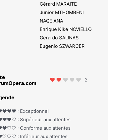
Gérard MARAITE
Junior MTHOMBENI
NAQE ANA
Enrique Kike NOVIELLO
Gerardo SALINAS
Eugenio SZWARCER
te
2
rumOpera.com
gende
️❤️❤️❤️ : Exceptionnel
️❤️❤️🤍 : Supérieur aux attentes
️❤️🤍🤍 : Conforme aux attentes
️🤍🤍🤍 : Inférieur aux attentes