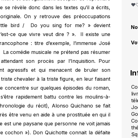
❤️
te se révèle donc dans les textes qu’il a écrits,
originale. On y retrouve des préoccupations
, little bird / Do you sing for me? » devient
No
st-ce que vivre veut dire ? ». Il existe une
Vo
 francophone : titre d’exemple, l’immense José
e. La comédie musicale ne prétend pas résumer
attendant son procès par l’Inquisition. Pour
nt agressifs et qui menacent de bruler son
In
riste chevalier à la triste figure, en leur faisant
Co
e se concentre sur quelques épisodes du roman,
li
s’être rapidement battu contre les moulins-à-
tél
hronologie du récit), Alonso Quichano se fait
Jo
Go
s être venu en aide à une prostituée en qui il
Co
ée est une paysane que personne ne voit jamais
th
le cochon »). Don Quichotte connait la défaite
Sq