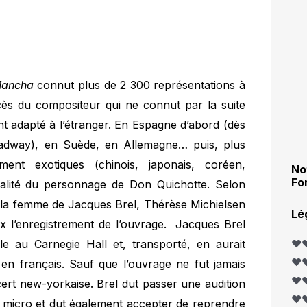
Mancha
connut plus de 2 300 représentations à
ccès du compositeur qui ne connut par la suite
t adapté à l’étranger. En Espagne d’abord (dès
adway), en Suède, en Allemagne… puis, plus
ment exotiques (chinois, japonais, coréen,
No
Fo
rsalité du personnage de Don Quichotte. Selon
t la femme de Jacques Brel, Thérèse Michielsen
Lé
ux l’enregistrement de l’ouvrage. Jacques Brel
le au Carnegie Hall et, transporté, en aurait
❤️❤
❤️❤
 en français. Sauf que l’ouvrage ne fut jamais
❤️❤
cert new-yorkaise. Brel dut passer une audition
❤️❤
s micro et dut également accepter de reprendre