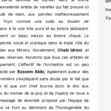
Di
excellente artiste de variétés qui fait preuve ici
Bas
uté de slam, aux paroles malheureusement
Pa
a Yoyo
comme une suite au
Soulier de
no à la voix très pure et au timbre séduisant.
ment un beau mezzo au timbre chaud. Le
lomb vocal et scénique dans le triple rôle du
ier aux Miroirs. Vocalement,
Chaib Idrissi
et
es réserves. Ajoutons que tous ces artistes se
quement. L’effectif de l’orchestre est un peu
vacité par
Bassem
Akiki
, également auteur des
emière s’expliquent sans doute par le fait que
ène et que son chef tourne donc le dos aux
stes du monde de la pop et de l’opéra ne nous a
essage de diversité proposé par l’équipe de
ons se font au détriment de l’homogénéité du