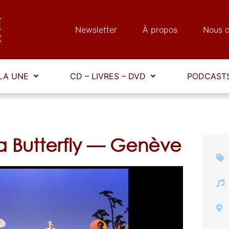
Newsletter
À propos
Nous c
LA UNE
CD – LIVRES – DVD
PODCASTS
 Butterfly — Genève