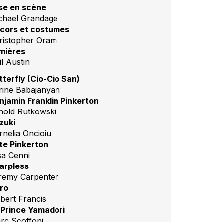
se en scène
chael Grandage
cors et costumes
ristopher Oram
mières
il Austin
tterfly (Cio-Cio San)
rine Babajanyan
njamin Franklin Pinkerton
nold Rutkowski
zuki
rnelia Oncioiu
te Pinkerton
isa Cenni
arpless
remy Carpenter
ro
bert Francis
 Prince Yamadori
rc Scoffoni