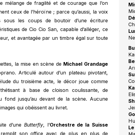
e mélange de fragilité et de courage que l’on
Mi
Mi
ent ceux de l’héroïne ; parce qu’aussi, la voix
Dé
is sous les coups de boutoir d’une écriture
Ch
ristiques de Cio Cio San, capable d’alléger, ce
Lu
Ne
eur, et avantagée par un timbre égal sur toute
Bu
Ka
Be
ouettes, la mise en scène de
Michael Grandage
Ar
prano. Articulé autour d’un plateau pivotant,
Su
Co
élude du troisième acte, le décor joue comme
Ka
thétisant à base de cloison coulissante, de
El
u fond jusqu’au devant de la scène. Aucune
Sh
mages qui obéissent au livret.
Je
Go
Hu
site d’une
Butterfly
, l’
Orchestre de la Suisse
Le
 remplit son office avec de plus en plus de
Ma