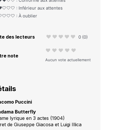
️❤️🤍🤍 : Conforme aux attentes
️🤍🤍🤍 : Inférieur aux attentes
🤍🤍🤍 : À oublier
te des lecteurs
0
(
0
)
tre note
Aucun vote actuellement
tails
acomo Puccini
dama Butterfly
ame lyrique en 3 actes (1904)
ret de Giuseppe Giacosa et Luigi Illica