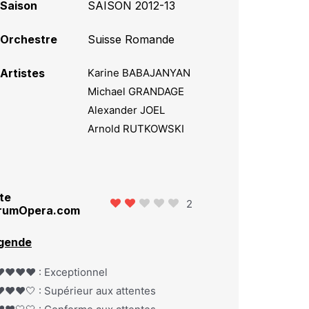
Saison
SAISON 2012-13
Orchestre
Suisse Romande
Artistes
Karine BABAJANYAN
Michael GRANDAGE
Alexander JOEL
Arnold RUTKOWSKI
te
2
rumOpera.com
gende
️❤️❤️❤️ : Exceptionnel
️❤️❤️🤍 : Supérieur aux attentes