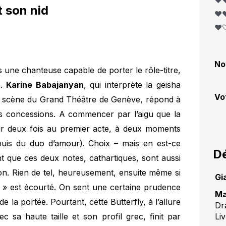
❤️❤
it son nid
❤️❤
❤️
No
 une chanteuse capable de porter le rôle-titre,
a.
Karine Babajanyan
, qui interprète la geisha
Vo
la scène du Grand Théâtre de Genève, répond à
es concessions. A commencer par l’aigu que la
par deux fois au premier acte, à deux moments
 puis du duo d’amour). Choix – mais en est-ce
Dé
t que ces deux notes, cathartiques, sont aussi
on. Rien de tel, heureusement, ensuite même si
Gi
o » est écourté. On sent une certaine prudence
Ma
de la portée. Pourtant, cette Butterfly, à l’allure
Dr
 sa haute taille et son profil grec, finit par
Liv