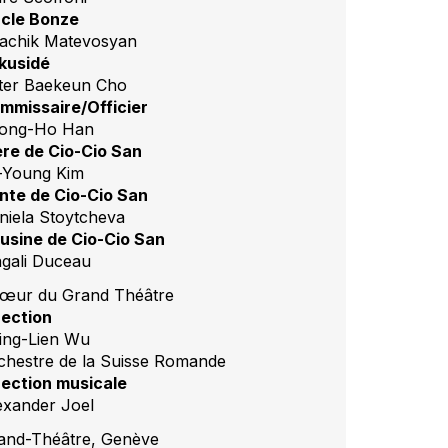
cle Bonze
achik Matevosyan
kusidé
ter Baekeun Cho
mmissaire/Officier
ong-Ho Han
re de Cio-Cio San
-Young Kim
nte de Cio-Cio San
niela Stoytcheva
usine de Cio-Cio San
gali Duceau
œur du Grand Théâtre
rection
ing-Lien Wu
chestre de la Suisse Romande
rection musicale
exander Joel
and-Théâtre, Genève