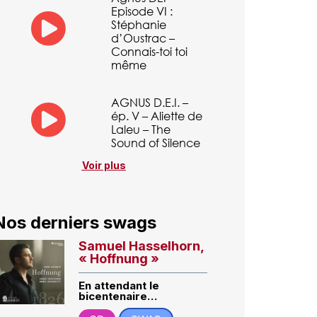
Episode VI :
Stéphanie
d’Oustrac –
Connais-toi toi
même
AGNUS D.E.I. –
ép. V – Aliette de
Laleu – The
Sound of Silence
Voir plus
Nos derniers swags
Samuel Hasselhorn,
« Hoffnung »
En attendant le
bicentenaire…