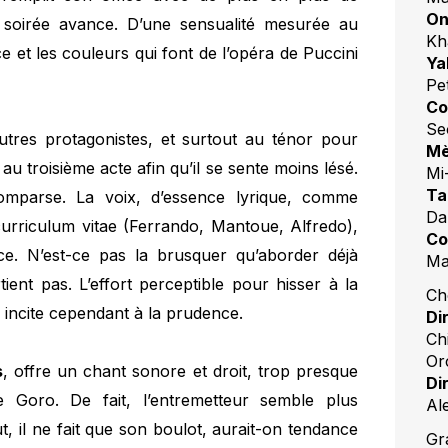
On
 soirée avance. D’une sensualité mesurée au
Kh
ce et les couleurs qui font de l’opéra de Puccini
Ya
Pe
Co
Se
autres protagonistes, et surtout au ténor pour
Mè
 au troisième acte afin qu’il se sente moins lésé.
Mi
Ta
mparse. La voix, d’essence lyrique, comme
Da
 curriculum vitae (Ferrando, Mantoue, Alfredo),
Co
nce. N’est-ce pas la brusquer qu’aborder déjà
Ma
ent pas. L’effort perceptible pour hisser à la
Ch
 incite cependant à la prudence.
Di
Ch
Or
s
, offre un chant sonore et droit, trop presque
Di
Goro. De fait, l’entremetteur semble plus
Al
 il ne fait que son boulot, aurait-on tendance
Gr