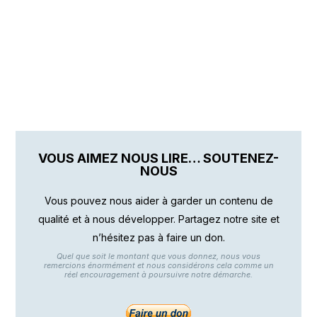
VOUS AIMEZ NOUS LIRE… SOUTENEZ-
NOUS
Vous pouvez nous aider à garder un contenu de
qualité et à nous développer. Partagez notre site et
n’hésitez pas à faire un don.
Quel que soit le montant que vous donnez, nous vous
remercions énormément et nous considérons cela comme un
réel encouragement à poursuivre notre démarche.