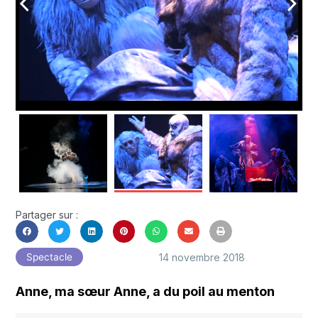
arrow_back_ios
arrow_forward_ios
Partager sur :
14 novembre 2018
Spectacle
Anne, ma sœur Anne, a du poil au menton