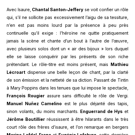
Avec Isaure,
Chantal Santon-Jeffery
se voit confier un rôle
qui, s’il ne sollicite pas excessivement l’aigu de sa tessiture,
n’en est pas moins lourd par la présence à peu près
continuelle qu’il exige : l’héroïne ne quitte pratiquement
jamais la scène et chante d’un bout à l’autre de l’œuvre,
avec plusieurs solos dont un « air des bijoux » lors duquel
elle se laisse conquérir par les présents de son riche
prétendant. Le rôle-titre est moins présent, mais
Mathieu
Lécroart
dispense une belle leçon de chant, par la clarté
de son émission et la netteté de sa diction. Passant de Tintin
à Mary Poppins dans les tenues que lui impose le spectacle,
François Rougier
assure sans difficulté le rôle de Vergi.
Manuel Nu
ñez Camelino
est le plus déjanté des tapis,
sinon volants, du moins marchants.
Enguerrand de Hys
et
Jérôme Boutillier
réussissent à être hilarants dans le très
court rôle des frères d’isaure, et l’on remarque en bergers
Marine Lafdal-Franc
et
Eugénie Lefebvre
, cette dernière