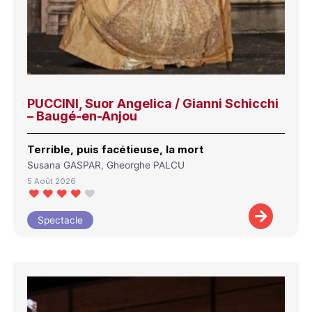
PUCCINI, Suor Angelica / Gianni Schicchi
– Baugé-en-Anjou
Terrible, puis facétieuse, la mort
Susana GASPAR, Gheorghe PALCU
5 Août 2026
Spectacle