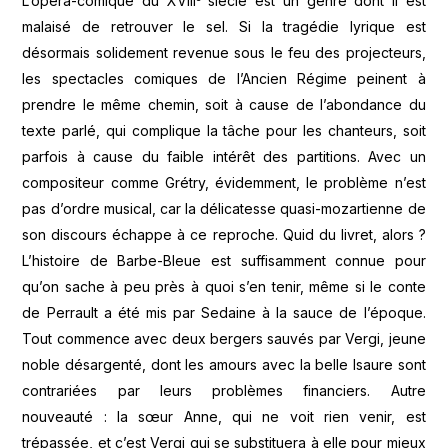
L’opéra-comique du XVIII
siècle est un genre dont il est
malaisé de retrouver le sel. Si la tragédie lyrique est
désormais solidement revenue sous le feu des projecteurs,
les spectacles comiques de l’Ancien Régime peinent à
prendre le même chemin, soit à cause de l’abondance du
texte parlé, qui complique la tâche pour les chanteurs, soit
parfois à cause du faible intérêt des partitions. Avec un
compositeur comme Grétry, évidemment, le problème n’est
pas d’ordre musical, car la délicatesse quasi-mozartienne de
son discours échappe à ce reproche. Quid du livret, alors ?
L’histoire de Barbe-Bleue est suffisamment connue pour
qu’on sache à peu près à quoi s’en tenir, même si le conte
de Perrault a été mis par Sedaine à la sauce de l’époque.
Tout commence avec deux bergers sauvés par Vergi, jeune
noble désargenté, dont les amours avec la belle Isaure sont
contrariées par leurs problèmes financiers. Autre
nouveauté : la sœur Anne, qui ne voit rien venir, est
trépassée, et c’est Vergi qui se substituera à elle pour mieux