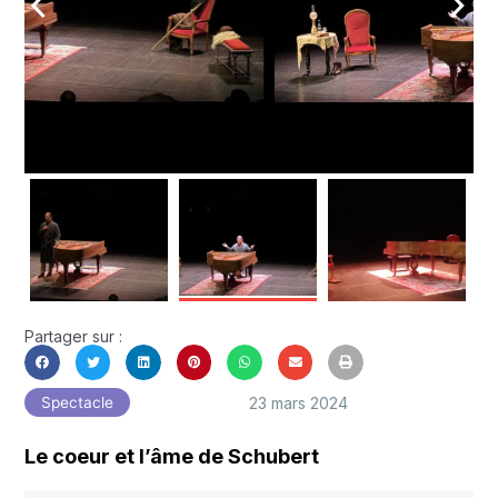
arrow_back_ios
arrow_forward_ios
Partager sur :
23 mars 2024
Spectacle
Le coeur et l’âme de Schubert