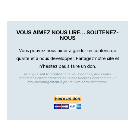
VOUS AIMEZ NOUS LIRE… SOUTENEZ-
NOUS
Vous pouvez nous aider à garder un contenu de
qualité et à nous développer. Partagez notre site et
n’hésitez pas à faire un don.
Quel que soit le montant que vous donnez, nous vous
remercions énormément et nous considérons cela comme un
réel encouragement à poursuivre notre démarche.