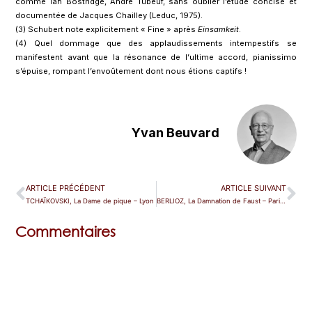
comme Ian Bostridge, André Tubeuf, sans oublier l’étude concise et
documentée de Jacques Chailley (Leduc, 1975).
(3) Schubert note explicitement « Fine » après
Einsamkeit
.
(4) Quel dommage que des applaudissements intempestifs se
manifestent avant que la résonance de l’ultime accord, pianissimo
s’épuise, rompant l’envoûtement dont nous étions captifs !
Yvan Beuvard
ARTICLE PRÉCÉDENT
ARTICLE SUIVANT
TCHAÏKOVSKI, La Dame de pique – Lyon
BERLIOZ, La Damnation de Faust – Paris (TCE)
Commentaires