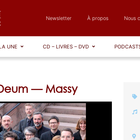
Newsletter
À propos
Nous c
LA UNE
CD – LIVRES – DVD
PODCASTS
 Deum — Massy