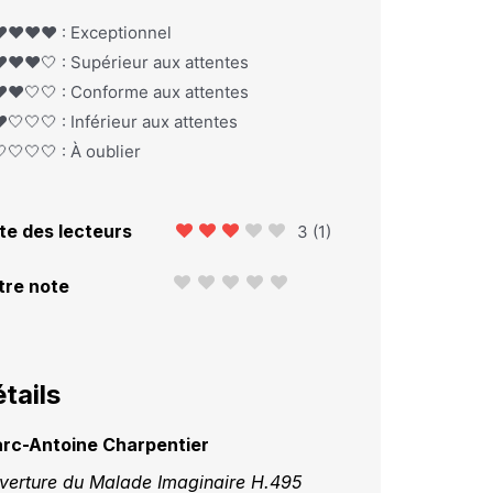
️❤️❤️❤️ : Exceptionnel
️❤️❤️🤍 : Supérieur aux attentes
️❤️🤍🤍 : Conforme aux attentes
️🤍🤍🤍 : Inférieur aux attentes
🤍🤍🤍 : À oublier
te des lecteurs
3
(
1
)
tre note
tails
rc-Antoine Charpentier
verture du Malade Imaginaire H.495