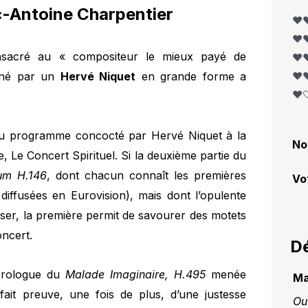
c-Antoine Charpentier
❤️❤
❤️❤
sacré au « compositeur le mieux payé de
❤️❤
é par un
Hervé Niquet
en grande forme a
❤️❤
❤️
r du programme concocté par Hervé Niquet à la
No
, Le Concert Spirituel. Si la deuxième partie du
um H.146
, dont chacun connaît les premières
Vo
iffusées en Eurovision), mais dont l’opulente
ser, la première permit de savourer des motets
ncert.
Dé
 prologue du
Malade Imaginaire, H.495
menée
Ma
fait preuve, une fois de plus, d’une justesse
Ou