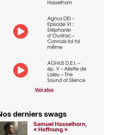
Hasselhorn
Agnus DEI –
Episode VI :
Stéphanie
d’Oustrac –
Connais-toi toi
même
AGNUS D.E.I. –
ép. V – Aliette de
Laleu – The
Sound of Silence
Voir plus
Nos derniers swags
Samuel Hasselhorn,
« Hoffnung »