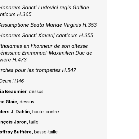
 Honorem Sancti Ludovici regis Galliae
nticum H.365
 Assumptione Beata Mariae Virginis H.353
 Honorem Sancti Xaverij canticum H.355
ithalames en l’honneur de son altesse
rénissime Emmanuel-Maximilien Duc de
vière H.473
rches pour les trompettes H.547
 Deum H.146
lia Beaumier,
dessus
ce Glaie,
dessus
ders J. Dahlin,
haute-contre
ançois Joron,
taille
ffroy Buffière,
basse-taille