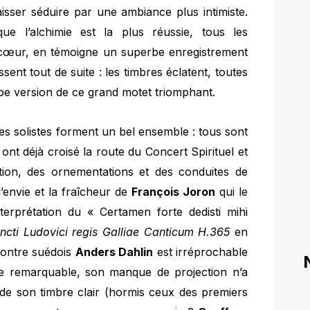
aisser séduire par une ambiance plus intimiste.
e l’alchimie est la plus réussie, tous les
 cœur, en témoigne un superbe enregistrement
ent tout de suite : les timbres éclatent, toutes
rbe version de ce grand motet triomphant.
es solistes forment un bel ensemble : tous sont
nt déjà croisé la route du Concert Spirituel et
ction, des ornementations et des conduites de
l’envie et la fraîcheur de
François Joron
qui le
interprétation du « Certamen forte dedisti mihi
cti Ludovici regis Galliae Canticum H.365
en
e-contre suédois
Anders Dahlin
est irréprochable
ale remarquable, son manque de projection n’a
 de son timbre clair (hormis ceux des premiers