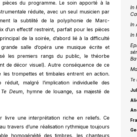
s pièces du programme. Le soin apporté à la
In
strumentale réduite, avec un seul musicien par
Ca
ement la subtilité de la polyphonie de Marc-
In
d’un effectif restreint, parfait pour les pièces
In
rincipal de la soirée, d’abord lié à la difficulté
Ep
grande salle d’opéra une musique écrite et
sé
sé les premiers rangs du public, le théorbe
Ba
t de décor visuel). Autre conséquence de ce
Ma
e les trompettes et timbales entrent en action.
Te
p réduit, malgré l’implication individuelle des
Ju
u
Te Deum
, hymne de louange, sa majesté de
Ali
An
r livre une interprétation riche en reliefs. Ce
Fr
au travers d’une réalisation rythmique toujours
Geo
ble homogénéité des timbres, les chanteurs