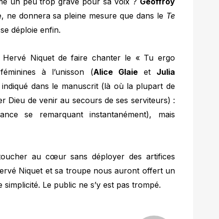
me un peu trop grave pour sa voix ?
Geoffroy
e, ne donnera sa pleine mesure que dans le
Te
e déploie enfin.
à Hervé Niquet de faire chanter le « Tu ergo
éminines à l’unisson (
Alice Glaie
et
Julia
t indiqué dans le manuscrit (là où la plupart de
er Dieu de venir au secours de ses serviteurs) :
llance se remarquant instantanément), mais
toucher au cœur sans déployer des artifices
, Hervé Niquet et sa troupe nous auront offert un
 simplicité. Le public ne s’y est pas trompé.