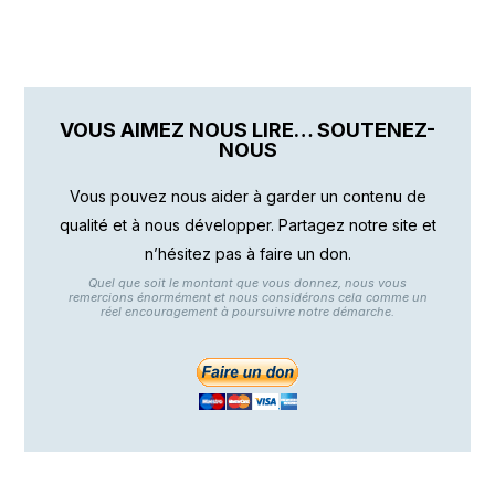
VOUS AIMEZ NOUS LIRE… SOUTENEZ-
NOUS
Vous pouvez nous aider à garder un contenu de
qualité et à nous développer. Partagez notre site et
n’hésitez pas à faire un don.
Quel que soit le montant que vous donnez, nous vous
remercions énormément et nous considérons cela comme un
réel encouragement à poursuivre notre démarche.