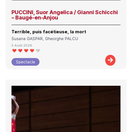
PUCCINI, Suor Angelica / Gianni Schicchi
– Baugé-en-Anjou
Terrible, puis facétieuse, la mort
Susana GASPAR, Gheorghe PALCU
5 Août 2026
Spectacle