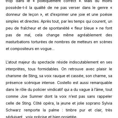
trop dans le « politiquement correct ». Mais du moins
possède-t-il la qualité de ne pas verser dans le genre «
donneur de leçon », et d’exprimer une joie et une poésie
simples et directes. Après tout, par les temps qui courent, un
peu de fraîcheur et de spontanéité « fleur bleue » ne font
pas de mal, cela change même agréablement des
masturbations torturées de nombres de metteurs en scènes
et compositeurs en vogue…
L’atout majeur du spectacle réside indiscutablement en ses
interprètes, tous formidables. On retrouve avec plaisir le
charisme de Sting, sa voix rauque et cassée, son charme, sa
présence scénique intense. Costello est aussi remarquable
dans le rôle du policier vindicatif qui a du vague à l’âme, tout
comme Joe Sumner dont la voix n’est pas sans rappeler
celle de Sting. Côté opéra, la jeune et jolie soprano Sylvia
Schwarz remporte la palme : timbre pur et clair, très
séduisant , voix précise et bien projetée.