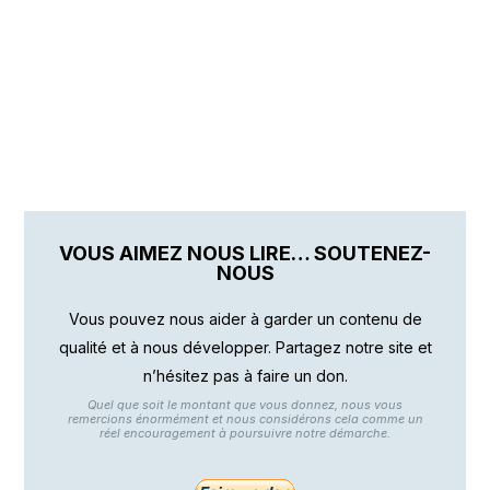
VOUS AIMEZ NOUS LIRE… SOUTENEZ-
NOUS
Vous pouvez nous aider à garder un contenu de
qualité et à nous développer. Partagez notre site et
n’hésitez pas à faire un don.
Quel que soit le montant que vous donnez, nous vous
remercions énormément et nous considérons cela comme un
réel encouragement à poursuivre notre démarche.