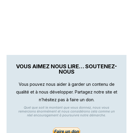
VOUS AIMEZ NOUS LIRE… SOUTENEZ-
NOUS
Vous pouvez nous aider à garder un contenu de
qualité et à nous développer. Partagez notre site et
n’hésitez pas à faire un don.
Quel que soit le montant que vous donnez, nous vous
remercions énormément et nous considérons cela comme un
réel encouragement à poursuivre notre démarche.