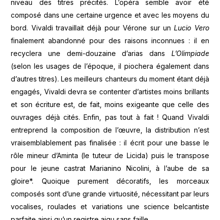
niveau des titres précités. L’opéra semble avoir été
composé dans une certaine urgence et avec les moyens du
bord. Vivaldi travaillait déjà pour Vérone sur un
Lucio Vero
finalement abandonné pour des raisons inconnues : il en
recyclera une demi-douzaine d’arias dans
L’Olimpiade
(selon les usages de l’époque, il piochera également dans
d’autres titres). Les meilleurs chanteurs du moment étant déjà
engagés, Vivaldi devra se contenter d’artistes moins brillants
et son écriture est, de fait, moins exigeante que celle des
ouvrages déjà cités. Enfin, pas tout à fait ! Quand Vivaldi
entreprend la composition de l’œuvre, la distribution n’est
vraisemblablement pas finalisée : il écrit pour une basse le
rôle mineur d’Aminta (le tuteur de Licida) puis le transpose
pour le jeune castrat Marianino Nicolini, à l’aube de sa
gloire*. Quoique purement décoratifs, les morceaux
composés sont d’une grande virtuosité, nécessitant par leurs
vocalises, roulades et variations une science belcantiste
parfaite ainsi qu’un registre aigu sans faille.