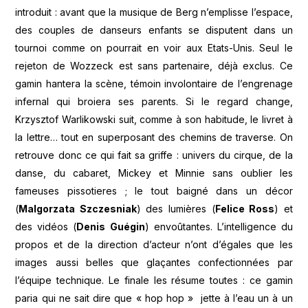
introduit : avant que la musique de Berg n’emplisse l’espace,
des couples de danseurs enfants se disputent dans un
tournoi comme on pourrait en voir aux Etats-Unis. Seul le
rejeton de Wozzeck est sans partenaire, déjà exclus. Ce
gamin hantera la scène, témoin involontaire de l’engrenage
infernal qui broiera ses parents. Si le regard change,
Krzysztof Warlikowski suit, comme à son habitude, le livret à
la lettre… tout en superposant des chemins de traverse. On
retrouve donc ce qui fait sa griffe : univers du cirque, de la
danse, du cabaret, Mickey et Minnie sans oublier les
fameuses pissotieres ; le tout baigné dans un décor
(
Malgorzata Szczesniak
) des lumières (
Felice Ross
) et
des vidéos (
Denis Guégin
) envoûtantes. L’intelligence du
propos et de la direction d’acteur n’ont d’égales que les
images aussi belles que glaçantes confectionnées par
l’équipe technique. Le finale les résume toutes : ce gamin
paria qui ne sait dire que « hop hop » jette à l’eau un à un