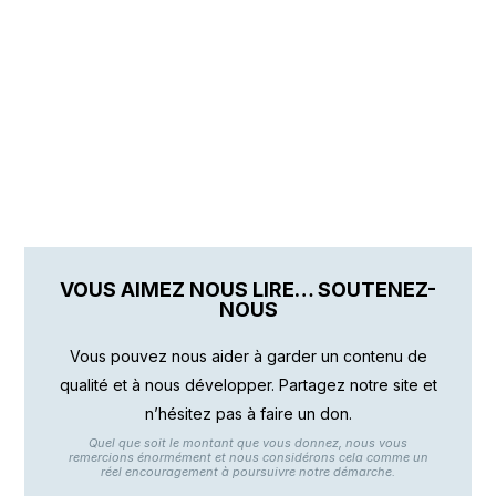
VOUS AIMEZ NOUS LIRE… SOUTENEZ-
NOUS
Vous pouvez nous aider à garder un contenu de
qualité et à nous développer. Partagez notre site et
n’hésitez pas à faire un don.
Quel que soit le montant que vous donnez, nous vous
remercions énormément et nous considérons cela comme un
réel encouragement à poursuivre notre démarche.