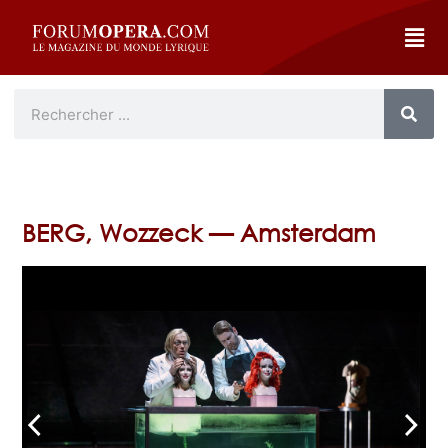
BERG, Wozzeck — Amsterdam
arrow_back_ios
arrow_forward_ios