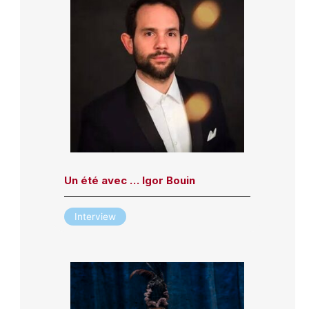
Un été avec … Igor Bouin
Interview