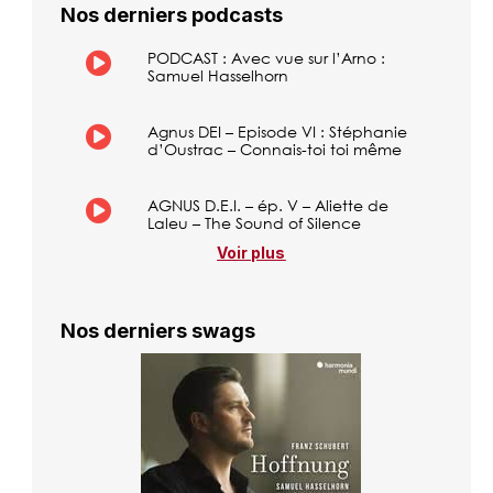
Nos derniers podcasts
PODCAST : Avec vue sur l’Arno :
Samuel Hasselhorn
Agnus DEI – Episode VI : Stéphanie
d’Oustrac – Connais-toi toi même
AGNUS D.E.I. – ép. V – Aliette de
Laleu – The Sound of Silence
Voir plus
Nos derniers swags