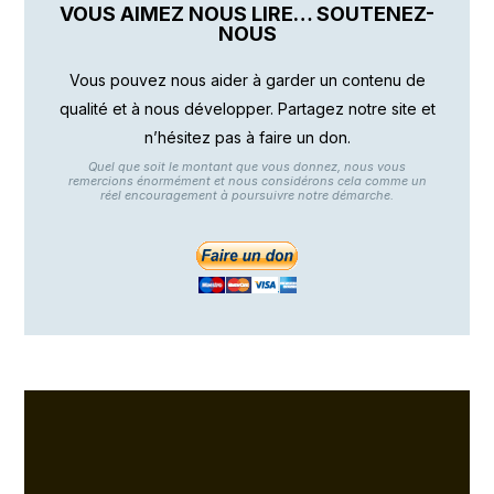
VOUS AIMEZ NOUS LIRE… SOUTENEZ-
NOUS
Vous pouvez nous aider à garder un contenu de
qualité et à nous développer. Partagez notre site et
n’hésitez pas à faire un don.
Quel que soit le montant que vous donnez, nous vous
remercions énormément et nous considérons cela comme un
réel encouragement à poursuivre notre démarche.