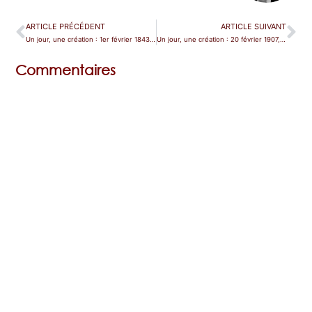
ARTICLE PRÉCÉDENT
ARTICLE SUIVANT
Un jour, une création : 1er février 1843, les histoires très croisées des « Lombardi alla prima crociata »
Un jour, une création : 20 février 1907, la brume magique de Kitège
Commentaires