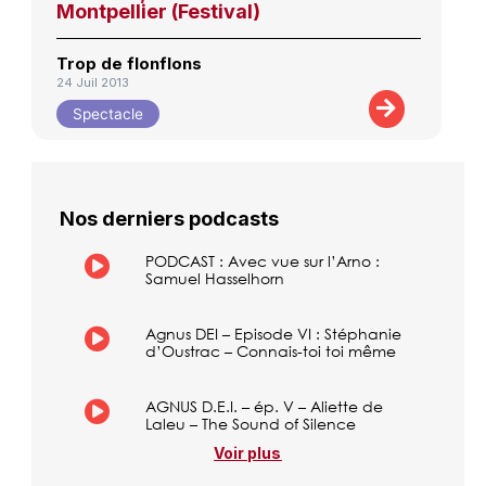
Montpellier (Festival)
Trop de flonflons
24 Juil 2013
Spectacle
Nos derniers podcasts
PODCAST : Avec vue sur l’Arno :
Samuel Hasselhorn
Agnus DEI – Episode VI : Stéphanie
d’Oustrac – Connais-toi toi même
AGNUS D.E.I. – ép. V – Aliette de
Laleu – The Sound of Silence
Voir plus