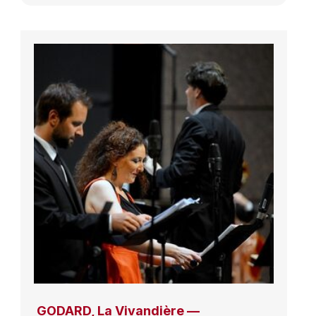
GODARD, La Vivandière —