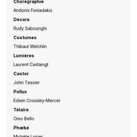
Chorégraphie
Andonis Foniadakis
Décors
Rudy Sabounghi
Costumes
Thibaut Welchlin
Lumières
Laurent Castaingt
Castor
John Tessier
Pollux
Edwin Crossley-Mercer
Télaïre
Omo Bello
Phœbé
Michèle Losier