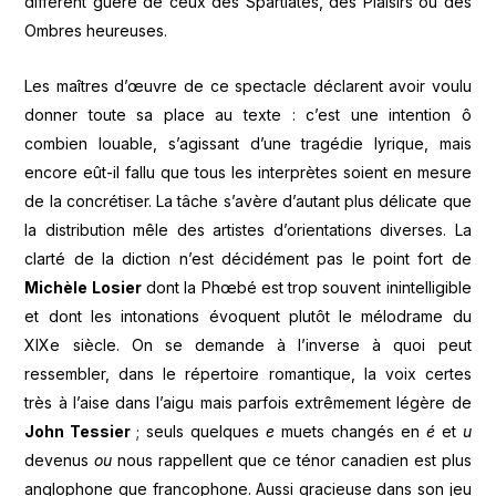
diffèrent guère de ceux des Spartiates, des Plaisirs ou des
Ombres heureuses.
Les maîtres d’œuvre de ce spectacle déclarent avoir voulu
donner toute sa place au texte : c’est une intention ô
combien louable, s’agissant d’une tragédie lyrique, mais
encore eût-il fallu que tous les interprètes soient en mesure
de la concrétiser. La tâche s’avère d’autant plus délicate que
la distribution mêle des artistes d’orientations diverses. La
clarté de la diction n’est décidément pas le point fort de
Michèle Losier
dont la Phœbé est trop souvent inintelligible
et dont les intonations évoquent plutôt le mélodrame du
XIXe siècle. On se demande à l’inverse à quoi peut
ressembler, dans le répertoire romantique, la voix certes
très à l’aise dans l’aigu mais parfois extrêmement légère de
John Tessier
; seuls quelques
e
muets changés en
é
et
u
devenus
ou
nous rappellent que ce ténor canadien est plus
anglophone que francophone. Aussi gracieuse dans son jeu