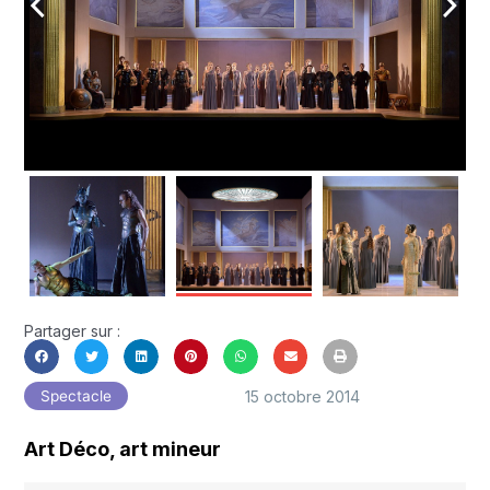
arrow_back_ios
arrow_forward_ios
Partager sur :
15 octobre 2014
Spectacle
Art Déco, art mineur