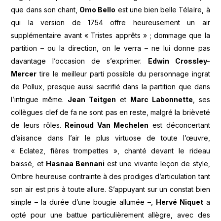
que dans son chant,
Omo Bello
est une bien belle Télaïre, à
qui la version de 1754 offre heureusement un air
supplémentaire avant « Tristes apprêts » ; dommage que la
partition – ou la direction, on le verra – ne lui donne pas
davantage l’occasion de s’exprimer.
Edwin Crossley-
Mercer
tire le meilleur parti possible du personnage ingrat
de Pollux, presque aussi sacrifié dans la partition que dans
l’intrigue même.
Jean Teitgen
et
Marc Labonnette
, ses
collègues clef de fa ne sont pas en reste, malgré la brièveté
de leurs rôles.
Reinoud Van Mechelen
est déconcertant
d’aisance dans l’air le plus virtuose de toute l’œuvre,
« Eclatez, fières trompettes », chanté devant le rideau
baissé, et
Hasnaa Bennani
est une vivante leçon de style,
Ombre heureuse contrainte à des prodiges d’articulation tant
son air est pris à toute allure. S’appuyant sur un constat bien
simple – la durée d’une bougie allumée –,
Hervé Niquet
a
opté pour une battue particulièrement allègre, avec des