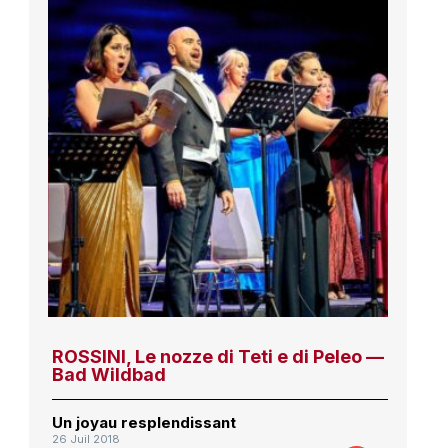
ROSSINI, Le nozze di Teti e di Peleo —
Bad Wildbad
Un joyau resplendissant
26 Juil 2018