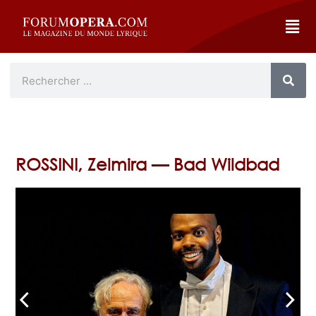
ROSSINI, Zelmira — Bad Wildbad
arrow_back_ios
arrow_forward_ios