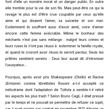
font d’elle un monstre moral et un danger public. En outre
elle tremble pour la vie de son fils. Mais peut-être ce qui la
ravage le plus est d’être crue coupable par ceux qu’elle
aime et qui disaient l’aimer, sa suivante et son mari.
Evidemment ils souffrent aussi d’avoir aimé, voire d’aimer
encore cette femme exécrable. Même le bonheur des
méchants n’est pas sans mélange : malgré leurs crimes et
leurs ruses ils n’ont pas réussi à exterminer la famille royale,
et quand ils croiront avoir réussi ils seront perdus. Seuls les
prêtres semblent sereins : Zeus leur aurait dit d’introniser
l’usurpateur…
Pourquoi, après avoir pris Shakespeare (
Otello
) et Racine
(
Ermione
) comme librettistes Rossini a-t-il accepté ce
mélodrame dont l’adaptation de Tottola a semble-t-il retiré
les aspects les plus trash ? Selon Bruno Cagli, il était pressé
par le temps et ne pouvait se permettre de refuser ce sujet,
car il avait promis par contrat en novembre 1821 d’écrire un