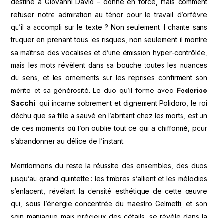
destiné à Giovanni David – donné en force, mais comment
refuser notre admiration au ténor pour le travail d’orfèvre
qu’il a accompli sur le texte ? Non seulement il chante sans
truquer en prenant tous les risques, non seulement il montre
sa maîtrise des vocalises et d’une émission hyper-contrôlée,
mais les mots révèlent dans sa bouche toutes les nuances
du sens, et les ornements sur les reprises confirment son
mérite et sa générosité. Le duo qu’il forme avec
Federico
Sacchi
, qui incarne sobrement et dignement Polidoro, le roi
déchu que sa fille a sauvé en l’abritant chez les morts, est un
de ces moments où l’on oublie tout ce qui a chiffonné, pour
s’abandonner au délice de l’instant.
Mentionnons du reste la réussite des ensembles, des duos
jusqu’au grand quintette : les timbres s’allient et les mélodies
s’enlacent, révélant la densité esthétique de cette œuvre
qui, sous l’énergie concentrée du maestro Gelmetti, et son
soin maniaque mais précieux des détails, se révèle dans la