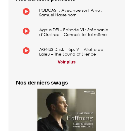
PODCAST : Avec vue sur l’Arno :
Samuel Hasselhorn
Agnus DEI – Episode VI : Stéphanie
d’Oustrac – Connais-toi toi même
AGNUS D.E.I. – ép. V – Aliette de
Laleu – The Sound of Silence
Voir plus
Nos derniers swags