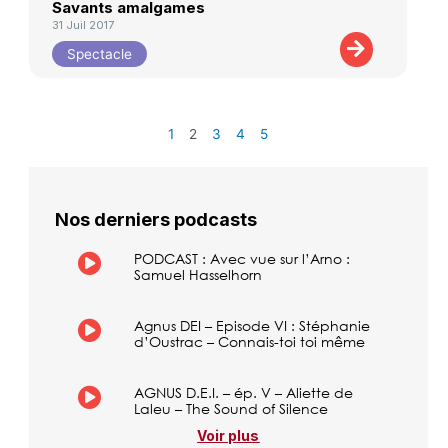
Savants amalgames
31 Juil 2017
Spectacle
1
2
3
4
5
Nos derniers podcasts
PODCAST : Avec vue sur l’Arno :
Samuel Hasselhorn
Agnus DEI – Episode VI : Stéphanie
d’Oustrac – Connais-toi toi même
AGNUS D.E.I. – ép. V – Aliette de
Laleu – The Sound of Silence
Voir plus