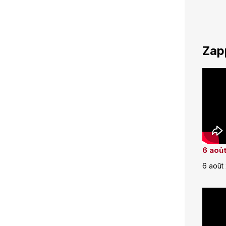
Zap
6 août
6 août