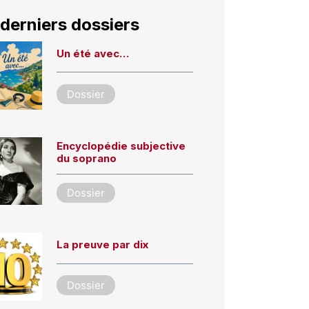
derniers dossiers
Un été avec…
Dossier
Encyclopédie subjective
du soprano
Dossier
La preuve par dix
Dossier