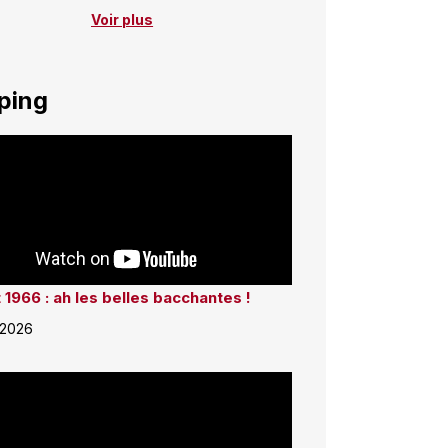
Voir plus
ping
 1966 : ah les belles bacchantes !
 2026