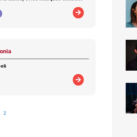
aonia
oli
2