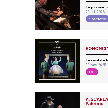
La passion 
22 Juil 2026
Spectacle
BONONCINI
Le rival de 
30 Nov 2025
CD
A. SCARLAT
Palerme