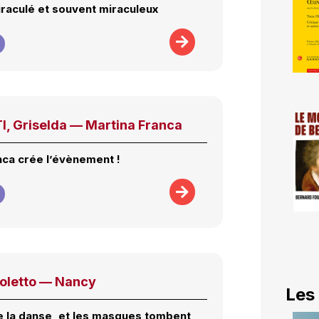
iraculé et souvent miraculeux
, Griselda — Martina Franca
nca crée l’évènement !
goletto — Nancy
Les
 la danse, et les masques tombent