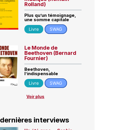
Rolland)
Plus qu’un témoignage,
une somme capitale
Livre
SWAG
Le Monde de
Beethoven (Bernard
Fournier)
Beethoven,
l’indispensable
Livre
SWAG
Voir plus
 dernières interviews