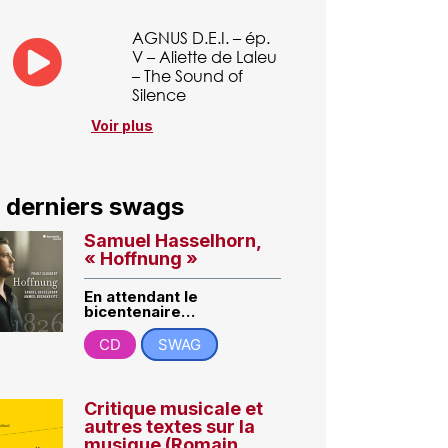
AGNUS D.E.I. – ép.
V – Aliette de Laleu
– The Sound of
Silence
Voir plus
 derniers swags
Samuel Hasselhorn,
« Hoffnung »
En attendant le
bicentenaire…
CD
SWAG
Critique musicale et
autres textes sur la
musique (Romain