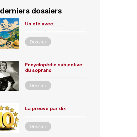
derniers dossiers
Un été avec…
Dossier
Encyclopédie subjective
du soprano
Dossier
La preuve par dix
Dossier