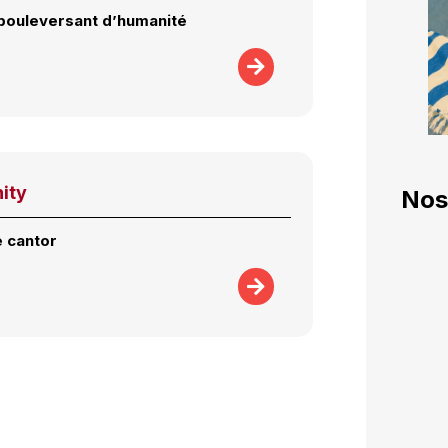
bouleversant d’humanité
ity
Nos
e cantor