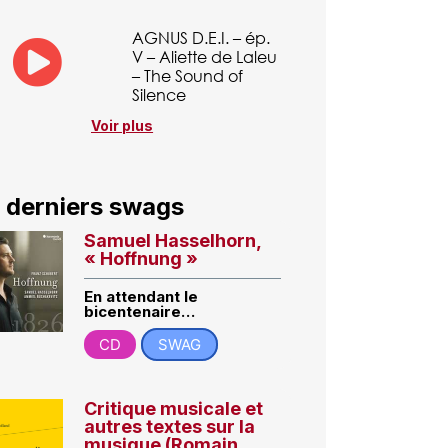
AGNUS D.E.I. – ép.
V – Aliette de Laleu
– The Sound of
Silence
Voir plus
 derniers swags
Samuel Hasselhorn,
« Hoffnung »
En attendant le
bicentenaire…
CD
SWAG
Critique musicale et
autres textes sur la
musique (Romain