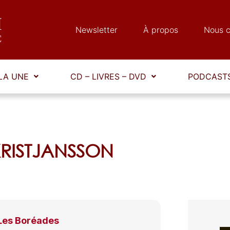
Newsletter
À propos
Nous c
LA UNE
CD – LIVRES – DVD
PODCASTS
 KRISTJANSSON
Les Boréades