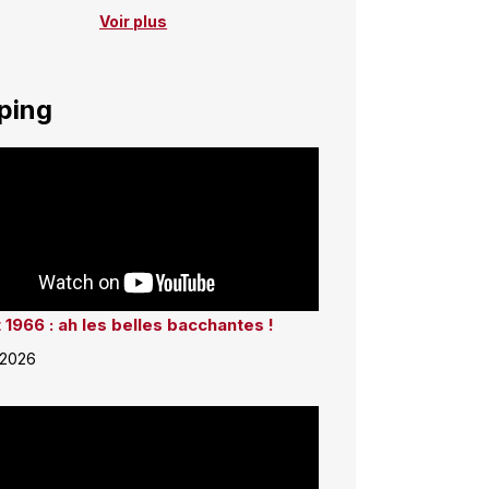
Voir plus
ping
 1966 : ah les belles bacchantes !
 2026