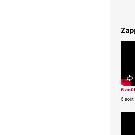
Zap
6 août
6 août