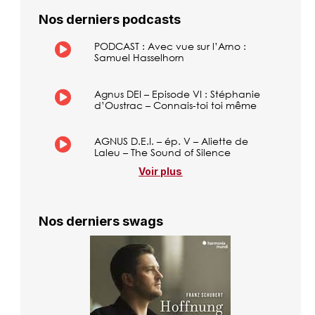
Nos derniers podcasts
PODCAST : Avec vue sur l’Arno :
Samuel Hasselhorn
Agnus DEI – Episode VI : Stéphanie
d’Oustrac – Connais-toi toi même
AGNUS D.E.I. – ép. V – Aliette de
Laleu – The Sound of Silence
Voir plus
Nos derniers swags