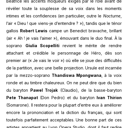
Béatrice les accents moqueurs exigés par le rôle avant de
révéler toute la souplesse de sa voix dans les moments
intimes et les confidences (en particulier, outre le
Nocturne
,
l’air « Dieu ! que viens-je d’entendre ? »), tandis que le ténor
gallois
Robert Lewis
campe un Benedict bravache, brillant
(air « Ah ! je vais l’aimer »), émouvant dans le duo final. À la
soprano
Giulia Scopelliti
revient le mérite de rendre
attachant et crédible le personnage de Héro, dès son
premier air (« Je vais le voir ») où elle se joue des difficultés
de la partition, avec une belle projection. Ursule est incarnée
par la mezzo-soprano
Thandiswa Mpongwana
, à la voix
ronde et au timbre chaleureux. On ne peut dire que du bien
du baryton
Pawel Trojak
(Claudio), de la basse-baryton
Pete Thanapat
(Don Pedro) et du baryton
Ivan Thirion
(Somarone). Il restera pour la plupart d’entre eux à améliorer
encore la prononciation et la diction du français, qui sont
toutefois parfaitement acceptables. Une bonne part de ces
artistes appartient au Lyon Opera Studio, dont il faut redire