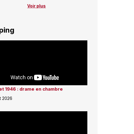
Voir plus
ping
llet 1946 : drame en chambre
et 2026