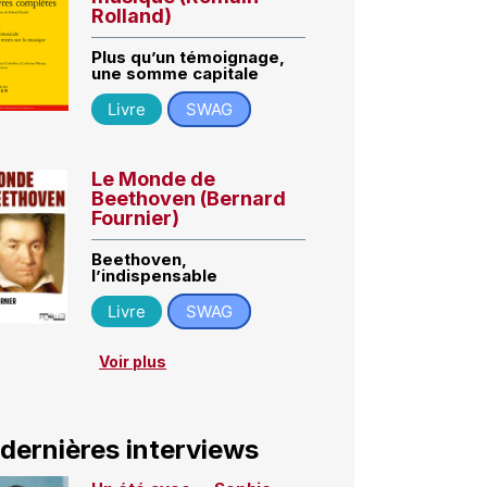
Rolland)
Plus qu’un témoignage,
une somme capitale
Livre
SWAG
Le Monde de
Beethoven (Bernard
Fournier)
Beethoven,
l’indispensable
Livre
SWAG
Voir plus
 dernières interviews