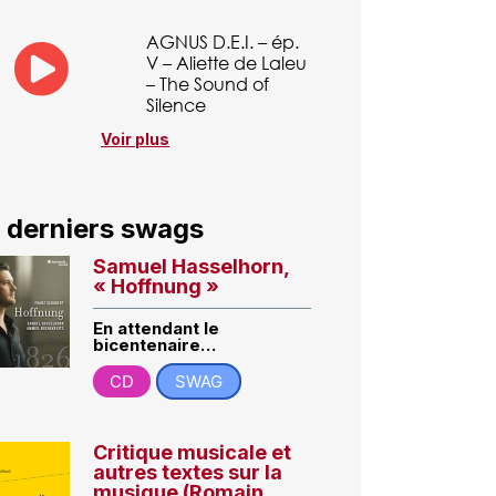
AGNUS D.E.I. – ép.
V – Aliette de Laleu
– The Sound of
Silence
Voir plus
 derniers swags
Samuel Hasselhorn,
« Hoffnung »
En attendant le
bicentenaire…
CD
SWAG
Critique musicale et
autres textes sur la
musique (Romain