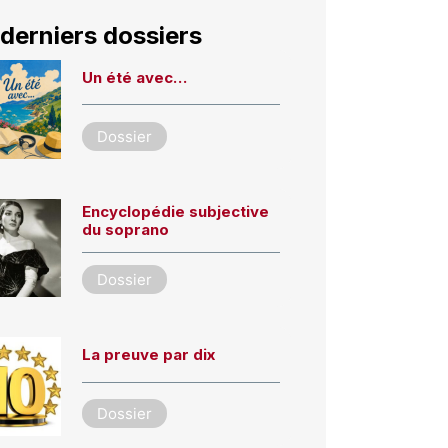
derniers dossiers
Un été avec…
Dossier
Encyclopédie subjective
du soprano
Dossier
La preuve par dix
Dossier