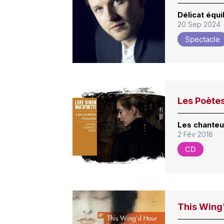
Délicat équi
20 Sep 2024
Spectacle
Les Poète
Les chante
2 Fév 2018
CD
This Wing