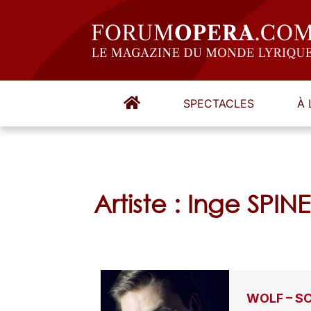
SPECTACLES
À 
Artiste : Inge SPIN
WOLF – S