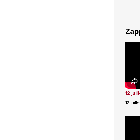
Zap
12 jui
12 juill