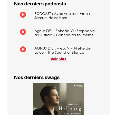
Nos derniers podcasts
PODCAST : Avec vue sur l’Arno :
Samuel Hasselhorn
Agnus DEI – Episode VI : Stéphanie
d’Oustrac – Connais-toi toi même
AGNUS D.E.I. – ép. V – Aliette de
Laleu – The Sound of Silence
Voir plus
Nos derniers swags