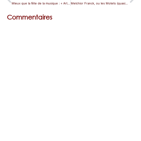
Mieux que la fête de la musique : « Artistes en résistance »
Melchior Franck, ou les Motets (quasiment) licencieux de la Guerre de 30 ans
Commentaires