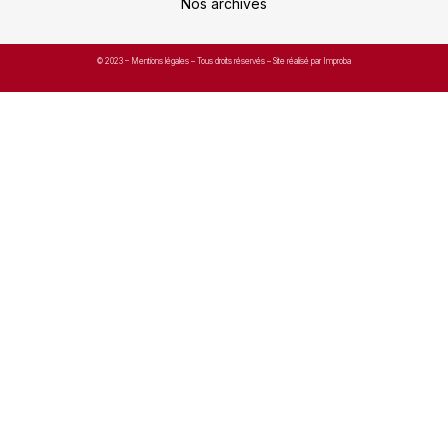
Nos archives
© 2023 –
Mentions légales
– Tous droits réservés – Site réalisé par Improba