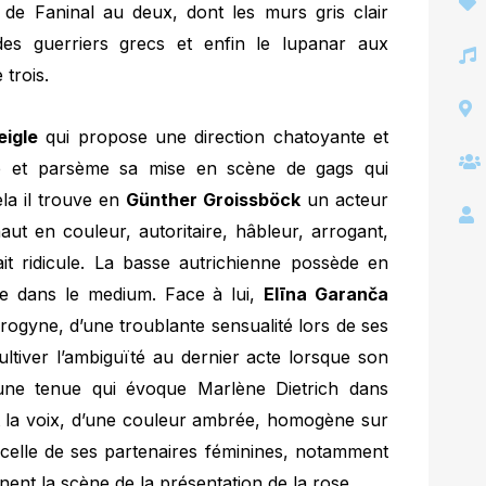
e de Faninal au deux, dont les murs gris clair
des guerriers grecs et enfin le lupanar aux
 trois.
igle
qui propose une direction chatoyante et
ie et parsème sa mise en scène de gags qui
ela il trouve en
Günther Groissböck
un acteur
t en couleur, autoritaire, hâbleur, arrogant,
ait ridicule. La basse autrichienne possède en
se dans le medium. Face à lui,
Elīna Garanča
rogyne, d’une troublante sensualité lors de ses
ltiver l’ambiguïté au dernier acte lorsque son
ne tenue qui évoque Marlène Dietrich dans
 la voix, d’une couleur ambrée, homogène sur
à celle de ses partenaires féminines, notamment
inent la scène de la présentation de la rose.