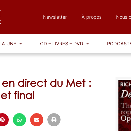
Newsletter
À propos
Nous c
LA UNE
CD – LIVRES – DVD
PODCASTS
 en direct du Met :
t final