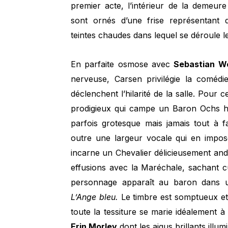
premier acte, l’intérieur de la demeur
sont ornés d’une frise représentant 
teintes chaudes dans lequel se déroule le
En parfaite osmose avec
Sebastian We
nerveuse, Carsen privilégie la coméd
déclenchent l’hilarité de la salle. Pour c
prodigieux qui campe un Baron Ochs hau
parfois grotesque mais jamais tout à f
outre une largeur vocale qui en impo
incarne un Chevalier délicieusement and
effusions avec la Maréchale, sachant cu
personnage apparaît au baron dans u
L’Ange bleu.
Le timbre est somptueux et
toute la tessiture se marie idéalement 
Erin Morley
dont les aigus brillants illum