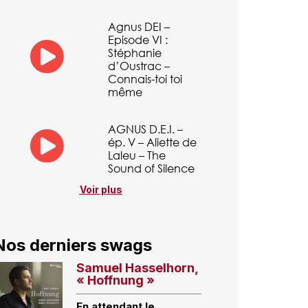
Agnus DEI –
Episode VI :
Stéphanie
d’Oustrac –
Connais-toi toi
même
AGNUS D.E.I. –
ép. V – Aliette de
Laleu – The
Sound of Silence
Voir plus
Nos derniers swags
Samuel Hasselhorn,
« Hoffnung »
En attendant le