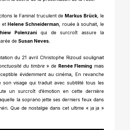
citons le Faninal truculent de
Markus Brück
, le
e
et
Helene Schneiderman
, rouée à souhait, le
hiew Polenzani
qui de surcroît assure la
ffarée de
Susan Neves
.
ation du 21 avril Christophe Rizoud soulignait
’onctuosité du timbre
» de
Renée Fleming
mais
ceptible évidemment au cinéma, En revanche
e son visage qui traduit avec subtilité tous les
te un surcroît d’émotion en cette dernière
aquelle la soprano jette ses derniers feux dans
éri. Que de nostalgie dans cet ultime « ja ja »