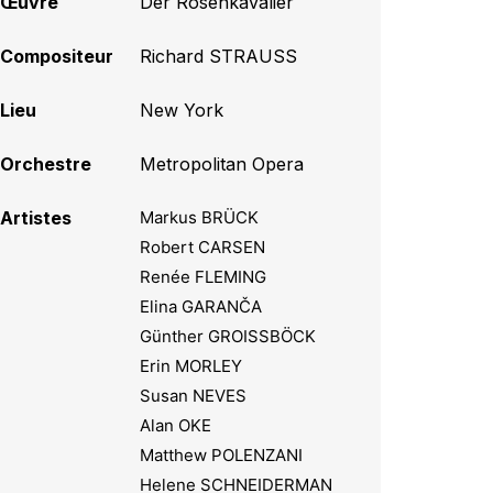
Œuvre
Der Rosenkavalier
Compositeur
Richard STRAUSS
Lieu
New York
Orchestre
Metropolitan Opera
Artistes
Markus BRÜCK
Robert CARSEN
Renée FLEMING
Elina GARANČA
Günther GROISSBÖCK
Erin MORLEY
Susan NEVES
Alan OKE
Matthew POLENZANI
Helene SCHNEIDERMAN