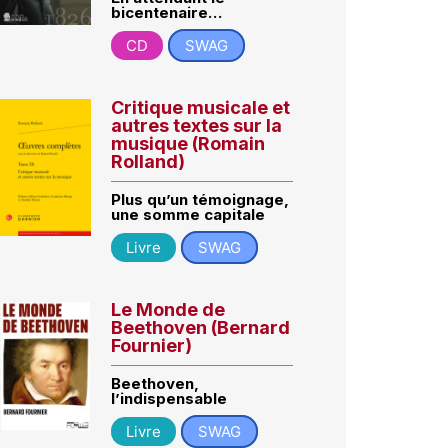
bicentenaire…
CD
SWAG
Critique musicale et
autres textes sur la
musique (Romain
Rolland)
Plus qu’un témoignage,
une somme capitale
Livre
SWAG
Le Monde de
Beethoven (Bernard
Fournier)
Beethoven,
l’indispensable
Livre
SWAG