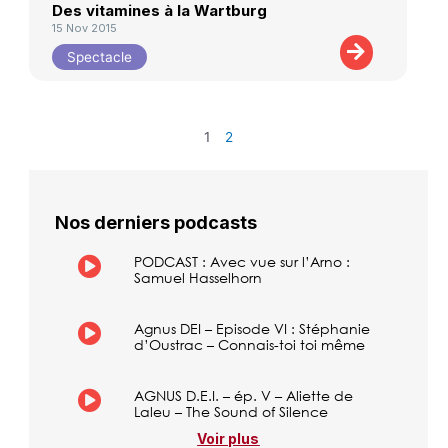
Des vitamines à la Wartburg
15 Nov 2015
Spectacle
1
2
Nos derniers podcasts
PODCAST : Avec vue sur l’Arno :
Samuel Hasselhorn
Agnus DEI – Episode VI : Stéphanie
d’Oustrac – Connais-toi toi même
AGNUS D.E.I. – ép. V – Aliette de
Laleu – The Sound of Silence
Voir plus