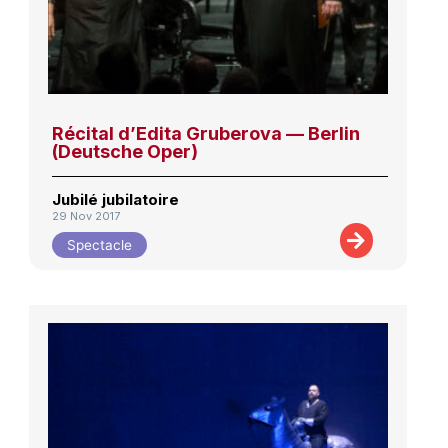
Récital d’Edita Gruberova — Berlin
(Deutsche Oper)
Jubilé jubilatoire
29 Nov 2017
Spectacle