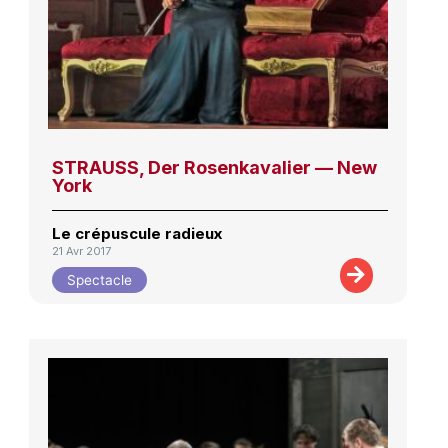
STRAUSS, Der Rosenkavalier — New
York
Le crépuscule radieux
21 Avr 2017
Spectacle