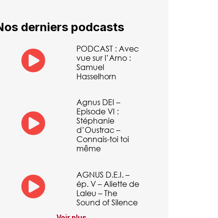
Nos derniers podcasts
PODCAST : Avec
vue sur l’Arno :
Samuel
Hasselhorn
Agnus DEI –
Episode VI :
Stéphanie
d’Oustrac –
Connais-toi toi
même
AGNUS D.E.I. –
ép. V – Aliette de
Laleu – The
Sound of Silence
Voir plus