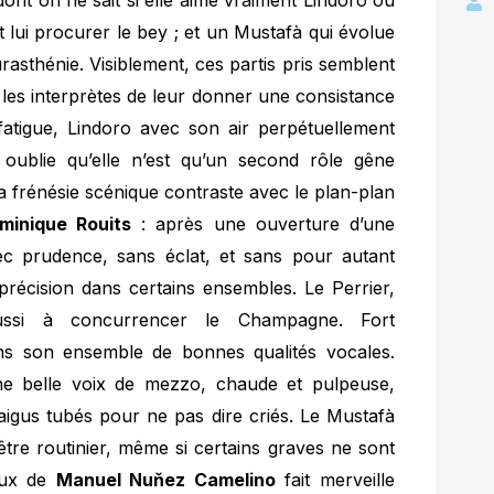
dont on ne sait si elle aime vraiment Lindoro ou
eut lui procurer le bey ; et un Mustafà qui évolue
rasthénie. Visiblement, ces partis pris semblent
les interprètes de leur donner une consistance
 fatigue, Lindoro avec son air perpétuellement
i oublie qu’elle n’est qu’un second rôle gêne
la frénésie scénique contraste avec le plan-plan
minique Rouits
: après une ouverture d’une
ec prudence, sans éclat, et sans pour autant
récision dans certains ensembles. Le Perrier,
éussi à concurrencer le Champagne. Fort
ns son ensemble de bonnes qualités vocales.
ne belle voix de mezzo, chaude et pulpeuse,
aigus tubés pour ne pas dire criés. Le Mustafà
 être routinier, même si certains graves ne sont
eux de
Manuel Nuňez Camelino
fait merveille