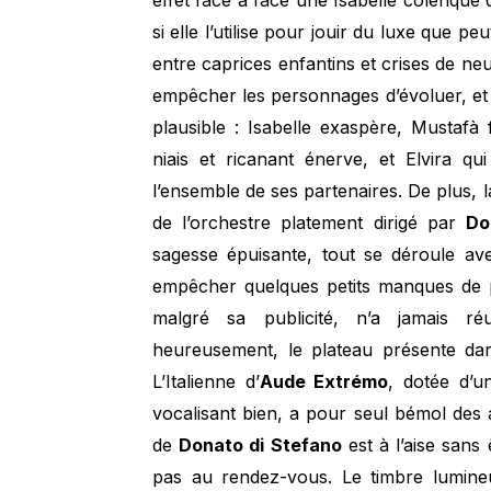
effet face à face une Isabelle colérique 
si elle l’utilise pour jouir du luxe que p
entre caprices enfantins et crises de neu
empêcher les personnages d’évoluer, et 
plausible : Isabelle exaspère, Mustafà
niais et ricanant énerve, et Elvira qu
l’ensemble de ses partenaires. De plus, 
de l’orchestre platement dirigé par
Do
sagesse épuisante, tout se déroule av
empêcher quelques petits manques de p
malgré sa publicité, n’a jamais r
heureusement, le plateau présente da
L’Italienne d’
Aude Extrémo
, dotée d’u
vocalisant bien, a pour seul bémol des 
de
Donato di Stefano
est à l’aise sans
pas au rendez-vous. Le timbre lumin