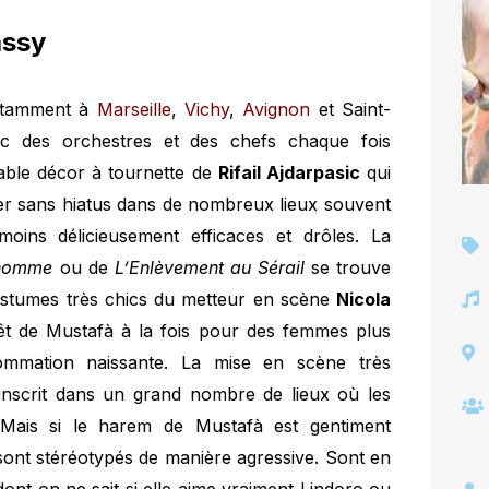
assy
otamment à
Marseille
,
Vichy
,
Avignon
et Saint-
vec des orchestres et des chefs chaque fois
uable décor à tournette de
Rifail Ajdarpasic
qui
ler sans hiatus dans de nombreux lieux souvent
oins délicieusement efficaces et drôles. La
lhomme
ou de
L’Enlèvement au Sérail
se trouve
ostumes très chics du metteur en scène
Nicola
érêt de Mustafà à la fois pour des femmes plus
ommation naissante. La mise en scène très
inscrit dans un grand nombre de lieux où les
. Mais si le harem de Mustafà est gentiment
sont stéréotypés de manière agressive. Sont en