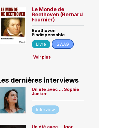
Le Monde de
Beethoven (Bernard
Fournier)
Beethoven,
l’indispensable
Livre
SWAG
Voir plus
Les dernières interviews
Un été avec … Sophie
Junker
Interview
Un été avec … Igor