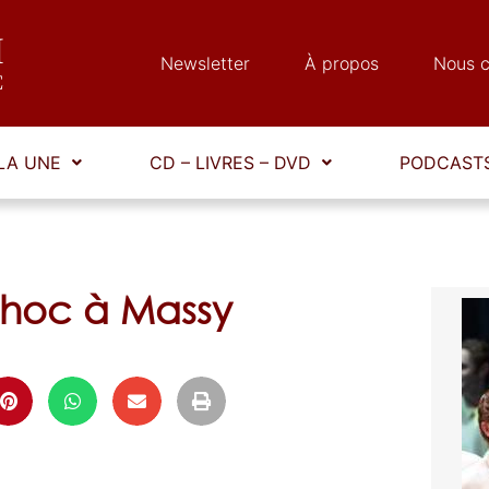
Newsletter
À propos
Nous c
LA UNE
CD – LIVRES – DVD
PODCASTS
 choc à Massy