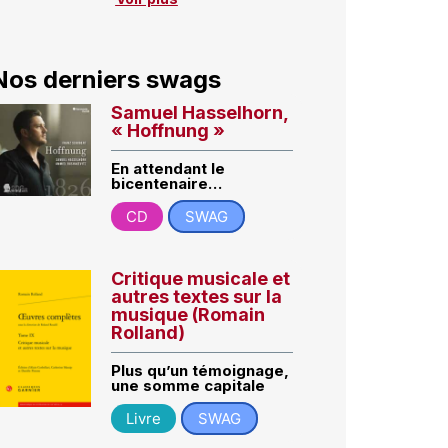
Nos derniers swags
Samuel Hasselhorn,
« Hoffnung »
En attendant le
bicentenaire…
CD
SWAG
Critique musicale et
autres textes sur la
musique (Romain
Rolland)
Plus qu’un témoignage,
une somme capitale
Livre
SWAG