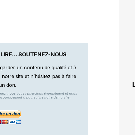
 LIRE… SOUTENEZ-NOUS
garder un contenu de qualité et à
otre site et n’hésitez pas à faire
un don.
nnez, nous vous remercions énormément et nous
ncouragement à poursuivre notre démarche.