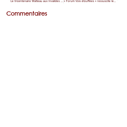
Le tricentenaire Watteau aux Invalides en quatre rendez-vous
« Forum Voix étouffées » ressuscite les compositeurs empêchés par l’histoire
Commentaires