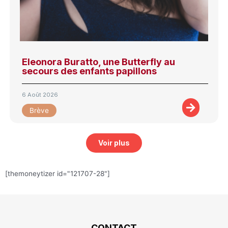
Eleonora Buratto, une Butterfly au
secours des enfants papillons
6 Août 2026
Brève
Voir plus
[themoneytizer id="121707-28"]
CONTACT