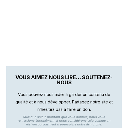
VOUS AIMEZ NOUS LIRE… SOUTENEZ-
NOUS
Vous pouvez nous aider à garder un contenu de
qualité et à nous développer. Partagez notre site et
n’hésitez pas à faire un don.
Quel que soit le montant que vous donnez, nous vous
remercions énormément et nous considérons cela comme un
réel encouragement à poursuivre notre démarche.