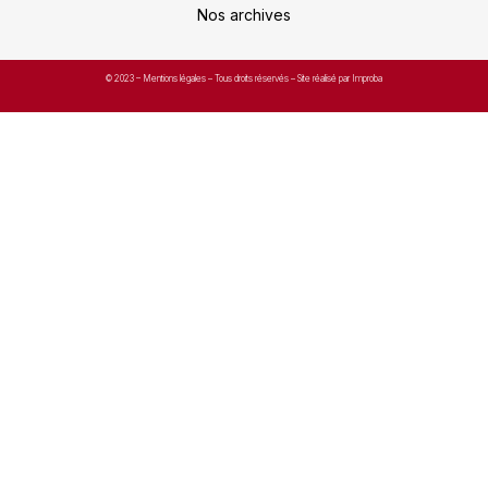
Nos archives
© 2023 –
Mentions légales
– Tous droits réservés – Site réalisé par Improba