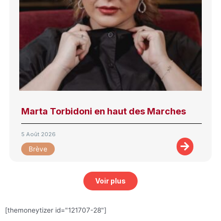
Marta Torbidoni en haut des Marches
5 Août 2026
Brève
Voir plus
[themoneytizer id="121707-28"]