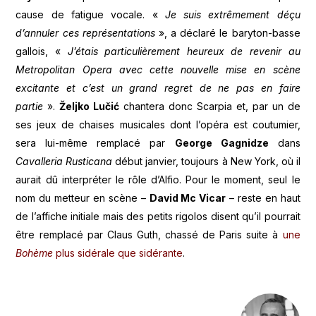
cause de fatigue vocale. «
Je suis extrêmement déçu
d’annuler ces représentations
», a déclaré le baryton-basse
gallois, «
J’étais particulièrement heureux de revenir au
Metropolitan Opera avec cette nouvelle mise en scène
excitante et c’est un grand regret de ne pas en faire
partie
».
Željko Lučić
chantera donc Scarpia et, par un de
ses jeux de chaises musicales dont l’opéra est coutumier,
sera lui-même remplacé par
George Gagnidze
dans
Cavalleria Rusticana
début janvier, toujours à New York, où il
aurait dû interpréter le rôle d’Alfio. Pour le moment, seul le
nom du metteur en scène –
David Mc Vicar
– reste en haut
de l’affiche initiale mais des petits rigolos disent qu’il pourrait
être remplacé par Claus Guth, chassé de Paris suite à
une
Bohème
plus sidérale que sidérante
.