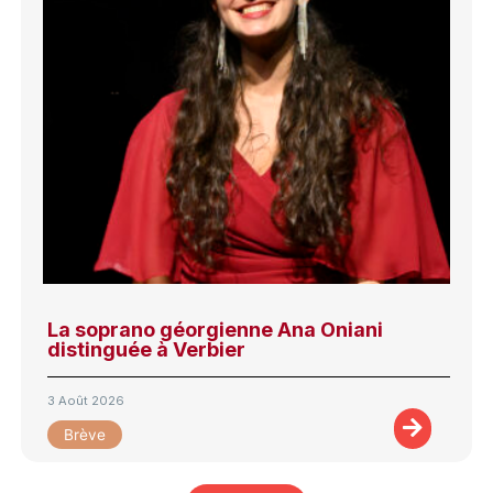
La soprano géorgienne Ana Oniani
distinguée à Verbier
3 Août 2026
Brève