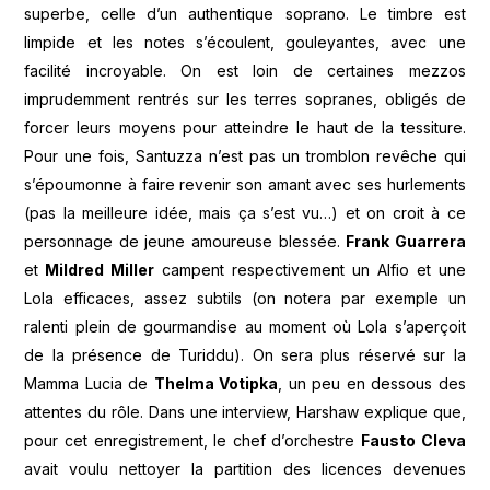
superbe, celle d’un authentique soprano. Le timbre est
limpide et les notes s’écoulent, gouleyantes, avec une
facilité incroyable. On est loin de certaines mezzos
imprudemment rentrés sur les terres sopranes, obligés de
forcer leurs moyens pour atteindre le haut de la tessiture.
Pour une fois, Santuzza n’est pas un tromblon revêche qui
s’époumonne à faire revenir son amant avec ses hurlements
(pas la meilleure idée, mais ça s’est vu…) et on croit à ce
personnage de jeune amoureuse blessée.
Frank Guarrera
et
Mildred Miller
campent respectivement un Alfio et une
Lola efficaces, assez subtils (on notera par exemple un
ralenti plein de gourmandise au moment où Lola s’aperçoit
de la présence de Turiddu). On sera plus réservé sur la
Mamma Lucia de
Thelma Votipka
, un peu en dessous des
attentes du rôle. Dans une interview, Harshaw explique que,
pour cet enregistrement, le chef d’orchestre
Fausto Cleva
avait voulu nettoyer la partition des licences devenues