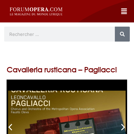
Cavalleria rusticana – Pagliacci
arrow_back_ios
arrow_forward_ios