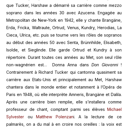
que Tucker, Harshaw a démarré sa carrière comme mezzo
soprano dans les années 30 avec Azucena. Engagée au
Metropolitan de New-York en 1942, elle y chante Brangäne,
Erda, Fricka, Waltraute, Ortrud, Venus, Kundry, Herodias, La
Cieca, Ulrica, etc. puis se tourne vers les rôles de sopranos
au début des années 50 avec Senta, Brünnhilde, Elisabeth,
Isolde, et Sieglinde. Elle garde Ortrud et Kundry à son
répertoire. Durant toutes ces années au Met, son seul rôle
non-wagnérien est… Donna Anna dans
Don Giovanni
!
Contrairement à Richard Tucker qui cantonna quasiment sa
carrière aux Etats-Unis et principalement au Met, Harshaw
chantera dans le monde entier et notamment à l’Opéra de
Paris en 1948, où elle interprète Amneris, Brangäne et Dalila.
Après une carrière bien remplie, elle s’installera comme
professeur de chant, comptant parmi ses élèves
Michael
Sylvester
ou
Matthew Polenzan
i. A la lecture de ce
palmarès, on a du mal à en croire nos oreilles : la voix est