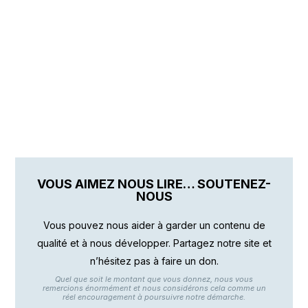
VOUS AIMEZ NOUS LIRE… SOUTENEZ-
NOUS
Vous pouvez nous aider à garder un contenu de
qualité et à nous développer. Partagez notre site et
n’hésitez pas à faire un don.
Quel que soit le montant que vous donnez, nous vous
remercions énormément et nous considérons cela comme un
réel encouragement à poursuivre notre démarche.