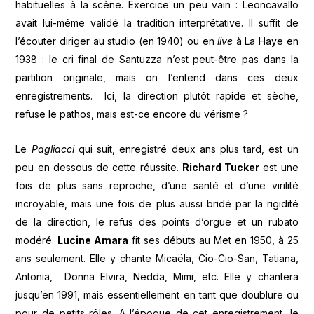
habituelles à la scène. Exercice un peu vain : Leoncavallo
avait lui-même validé la tradition interprétative. Il suffit de
l’écouter diriger au studio (en 1940) ou en
live
à La Haye en
1938 : le cri final de Santuzza n’est peut-être pas dans la
partition originale, mais on l’entend dans ces deux
enregistrements. Ici, la direction plutôt rapide et sèche,
refuse le pathos, mais est-ce encore du vérisme ?
Le
Pagliacci
qui suit, enregistré deux ans plus tard, est un
peu en dessous de cette réussite.
Richard Tucker
est une
fois de plus sans reproche, d’une santé et d’une virilité
incroyable, mais une fois de plus aussi bridé par la rigidité
de la direction, le refus des points d’orgue et un rubato
modéré.
Lucine Amara
fit ses débuts au Met en 1950, à 25
ans seulement. Elle y chante Micaëla, Cio-Cio-San, Tatiana,
Antonia, Donna Elvira, Nedda, Mimi, etc. Elle y chantera
jusqu’en 1991, mais essentiellement en tant que doublure ou
pour de petits rôles. A l’époque de cet enregistrement, le