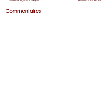
Stradella, lagrime e sospiri
Naissance de Vénus
Commentaires