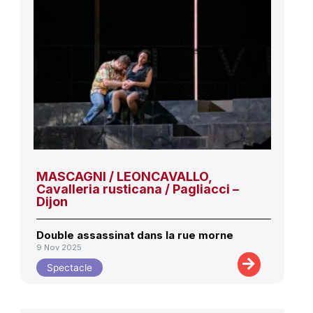
MASCAGNI / LEONCAVALLO,
Cavalleria rusticana / Pagliacci –
Dijon
Double assassinat dans la rue morne
9 Nov 2025
Spectacle