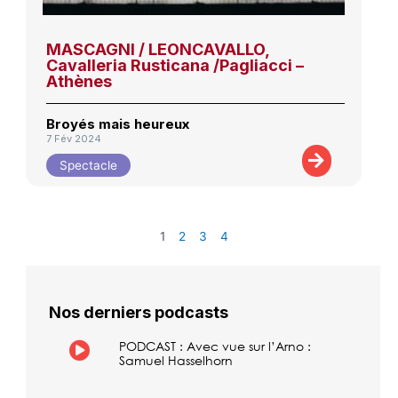
MASCAGNI / LEONCAVALLO,
Cavalleria Rusticana /Pagliacci –
Athènes
Broyés mais heureux
7 Fév 2024
Spectacle
1
2
3
4
Nos derniers podcasts
PODCAST : Avec vue sur l’Arno :
Samuel Hasselhorn