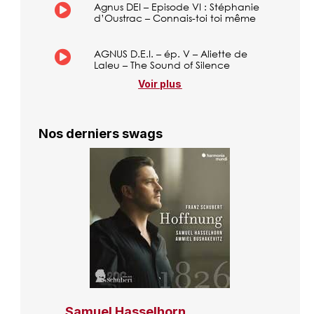
Agnus DEI – Episode VI : Stéphanie
d’Oustrac – Connais-toi toi même
AGNUS D.E.I. – ép. V – Aliette de
Laleu – The Sound of Silence
Voir plus
Nos derniers swags
Samuel Hasselhorn,