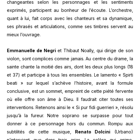
changeantes selon les personnages et les sentiments
exprimés, participent au bonheur de l’écoute. L’orchestre,
quant à lui, fait corps avec les chanteurs et sa dynamique,
ses phrasés et articulations, comme ses timbres servent au
mieux l’ouvrage.
Emmanuelle de Negri
et Thibaut Noally, qui dirige de son
violon, sont complices comme jamais. Au centre du drame, la
sainte chante la moitié des airs, dont les deux plus longs (18
et 37) et participe à tous les ensembles. Le lamento « Spirti
beati » sur lequel s’achève l’histoire, avant la formule
conclusive, est un sommet, empreint de cette piété fervente
où elle offre son âme à Dieu. Il faudrait citer toutes ses
interventions. Retenons ainsi le « Si pur fidi guerrieri », résolu
jusqu’à la fureur. Notre soprano se surpasse pour tout
donner à ce personnage hors du commun. Rompu aux
subtilités de cette musique,
Renato Dolcini
(Urbano)
n’intervient que dans trois arias. La colère qui anime