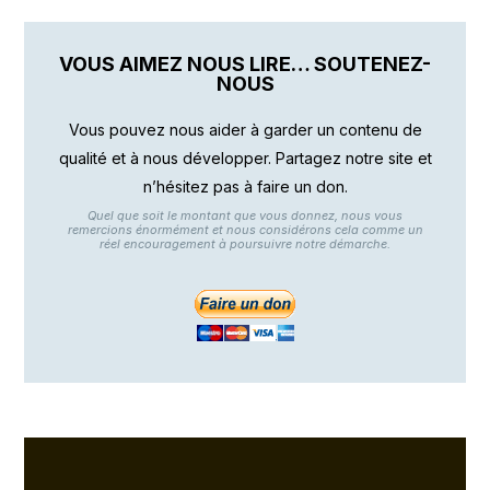
VOUS AIMEZ NOUS LIRE… SOUTENEZ-
NOUS
Vous pouvez nous aider à garder un contenu de
qualité et à nous développer. Partagez notre site et
n’hésitez pas à faire un don.
Quel que soit le montant que vous donnez, nous vous
remercions énormément et nous considérons cela comme un
réel encouragement à poursuivre notre démarche.