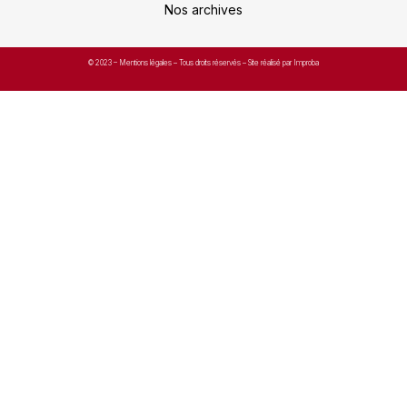
Nos archives
© 2023 –
Mentions légales
– Tous droits réservés – Site réalisé par Improba